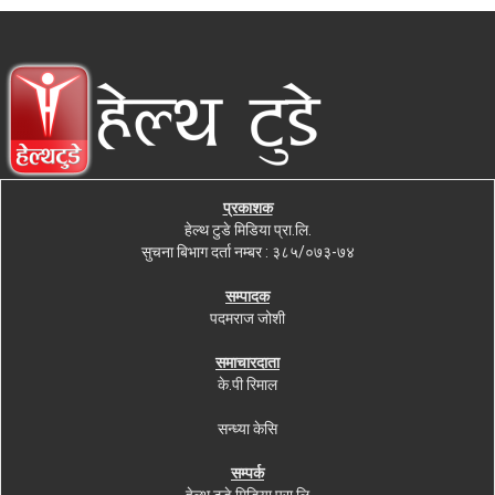
प्रकाशक
हेल्थ टुडे मिडिया प्रा.लि.
सुचना बिभाग दर्ता नम्बर : ३८५/०७३-७४
सम्पादक
पदमराज जोशी
समाचारदाता
के.पी रिमाल
सन्ध्या केसि
सम्पर्क
हेल्थ टुडे मिडिया प्रा.लि