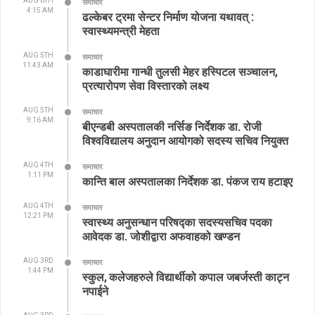
AUG 6TH
समाचार
4:15 AM
ढल्केबर ट्रमा सेन्टर निर्माण योजना यथावत् :
स्वास्थ्यमन्त्री मेहता
AUG 5TH
समाचार
11:43 AM
काडाघारीमा गान्धी तुलसी मेहर हस्पिटल सञ्चालन,
प्रत्यारोपण सेवा विस्तारको लक्ष्य
AUG 5TH
समाचार
9:16 AM
बीएन्डबी अस्पतालकी नर्सिङ निर्देशक डा. रोजी
विश्वविद्यालय अनुदान आयोगको सदस्य सचिव नियुक्त
AUG 4TH
समाचार
1:11 PM
कान्ति बाल अस्पतालका निर्देशक डा. पंकज राय हटाइए
AUG 4TH
समाचार
12:21 PM
स्वास्थ्य अनुसन्धान परिषद्का सदस्यसचिव पदका
आवेदक डा. जोशीद्वारा अफवाहको खण्डन
AUG 3RD
समाचार
1:44 PM
स्कुल, कलेजहरुले विद्यार्थीको कपाल जबर्जस्ती काट्न
नपाईने