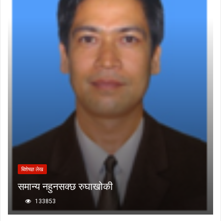
बिशेषज्ञ लेख
समान्य नहुनसक्छ रुघाखोकी
133853