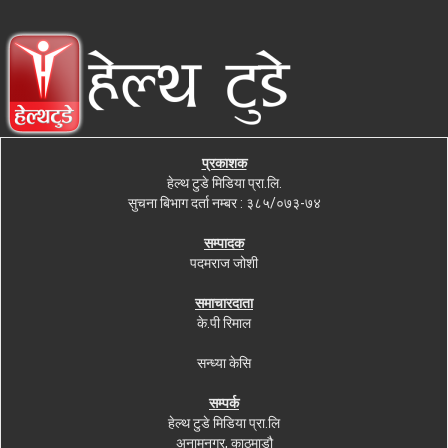
प्रकाशक
हेल्थ टुडे मिडिया प्रा.लि.
सुचना बिभाग दर्ता नम्बर : ३८५/०७३-७४
सम्पादक
पदमराज जोशी
समाचारदाता
के.पी रिमाल
सन्ध्या केसि
सम्पर्क
हेल्थ टुडे मिडिया प्रा.लि
अनामनगर, काठमाडौ