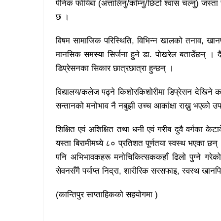
पेनिक फोयिबा (अत्तालिनु/काँम्नु/छिटो श्वास चल्नु) ज
छ ।
विषम सामाजिक परिस्थिति, विभिन्न खालको तनाव, खानपी
मानसिक समस्या सिर्जना हुने डा. पोखरेल बताउँछन् । द
डिप्रेसनका सिकार छात्रछात्रा हुन्छन् ।
विद्यालय/कलेज पढ्ने किशोरकिशोरीमा डिप्रेसन देखिने 
सन्तानको मनोभाव नै नबुझी उच्च आकांक्षा राख्नु भएको 
शिक्षित एवं अशिक्षित तथा धनी एवं गरीब दुवै वर्गका के
यस्ता बिरामीमध्ये ८० प्रतिशत पूर्णतया स्वस्थ भएका छन
पनि अभिभावकहरू मनोचिकित्सककहाँ ढिलो पुग्ने गरे
सेवनसँगै पर्याप्त निद्रा, शारीरिक सरसफाइ, स्वस्थ खानपि
(कान्तिपुर साप्ताहिकको सहयोगमा )