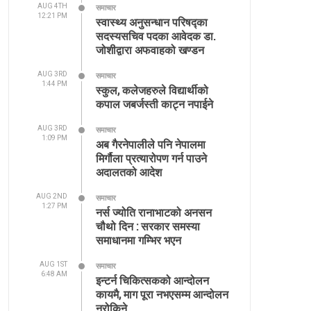
AUG 4TH
समाचार
12:21 PM
स्वास्थ्य अनुसन्धान परिषद्का
सदस्यसचिव पदका आवेदक डा.
जोशीद्वारा अफवाहको खण्डन
AUG 3RD
समाचार
1:44 PM
स्कुल, कलेजहरुले विद्यार्थीको
कपाल जबर्जस्ती काट्न नपाईने
AUG 3RD
समाचार
1:09 PM
अब गैरनेपालीले पनि नेपालमा
मिर्गौला प्रत्यारोपण गर्न पाउने
अदालतको आदेश
AUG 2ND
समाचार
1:27 PM
नर्स ज्योति रानाभाटको अनसन
चौथो दिन : सरकार समस्या
समाधानमा गम्भिर भएन
AUG 1ST
समाचार
6:48 AM
इन्टर्न चिकित्सकको आन्दोलन
कायमै, माग पूरा नभएसम्म आन्दोलन
नरोकिने