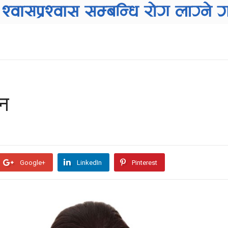
सन
Google+
LinkedIn
Pinterest