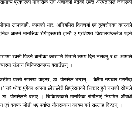
स्ता सामान्य प्रकारका मानसिक रोग अचाक्ली बढेको उक्त अस्पतालले जनाएको
नमा लापरवाही, कामको भार, अनियमित दिनचर्या एवं दुव्यर्सनका कारणले
ैनिक आउने मानसिक रोगीहरूमध्ये झन्डै २ प्रतिशत विद्यालय/कलेज पढ्ने
कारणमा रक्सी पिउने बानीका कारणले पिताले समय दिन नसक्नु र बा–आमाले
उपचारमा संलग्न चिकित्सकहरू बताउँछन् ।
टाकेटीमा यस्तो समस्या पाइन्छ, डा. पोखरेल भन्छन्— बेलैमा उपचार गराउँदा
् ।’ सबै थोक पुगेका आफ्ना छोराछोरी डिप्रेसनको सिकार हुनै नसक्ने सोचले
को डा. पोखरेलले बताए । चिकित्सकले मानसिक रोगीलाई नियमित औषधी
न एवं वयष्क जोडी भए पर्याप्त यौनसम्बन्ध कायम गर्न सल्लाह दिन्छन् ।