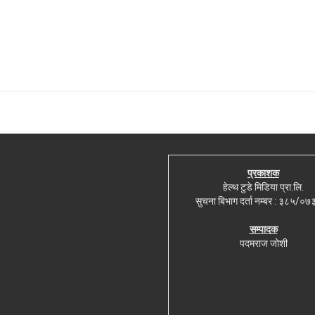
प्रकाशक
हेल्थ टुडे मिडिया प्रा.लि.
सुचना बिभाग दर्ता नम्बर : ३८५/०
सम्पादक
पदमराज जोशी