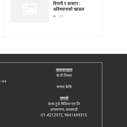
विरामी र डाक्टर :
अविश्वासको खाडल
119
समाचारदाता
के.पी रिमाल
७३-७४
सन्ध्या केसि
सम्पर्क
हेल्थ टुडे मिडिया प्रा.लि
अनामनगर, काठमाडौ
01-4212972, 9841449315