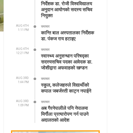
निर्देशक डा. रोजी विश्वविद्यालय
अनुदान आयोगको सदस्य सचिव
नियुक्त
AUG 4TH
समाचार
1:11 PM
कान्ति बाल अस्पतालका निर्देशक
डा. पंकज राय हटाइए
AUG 4TH
समाचार
12:21 PM
स्वास्थ्य अनुसन्धान परिषद्का
सदस्यसचिव पदका आवेदक डा.
जोशीद्वारा अफवाहको खण्डन
AUG 3RD
समाचार
1:44 PM
स्कुल, कलेजहरुले विद्यार्थीको
कपाल जबर्जस्ती काट्न नपाईने
AUG 3RD
समाचार
1:09 PM
अब गैरनेपालीले पनि नेपालमा
मिर्गौला प्रत्यारोपण गर्न पाउने
अदालतको आदेश