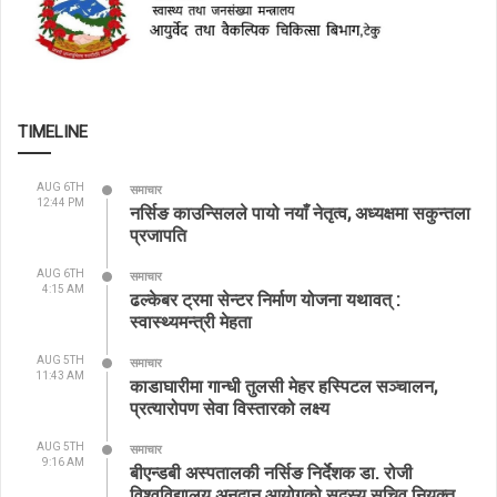
TIMELINE
AUG 6TH
समाचार
12:44 PM
नर्सिङ काउन्सिलले पायो नयाँ नेतृत्व, अध्यक्षमा सकुन्तला
प्रजापति
AUG 6TH
समाचार
4:15 AM
ढल्केबर ट्रमा सेन्टर निर्माण योजना यथावत् :
स्वास्थ्यमन्त्री मेहता
AUG 5TH
समाचार
11:43 AM
काडाघारीमा गान्धी तुलसी मेहर हस्पिटल सञ्चालन,
प्रत्यारोपण सेवा विस्तारको लक्ष्य
AUG 5TH
समाचार
9:16 AM
बीएन्डबी अस्पतालकी नर्सिङ निर्देशक डा. रोजी
विश्वविद्यालय अनुदान आयोगको सदस्य सचिव नियुक्त