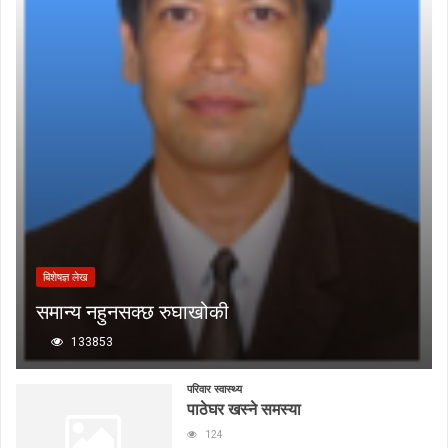
बिशेषज्ञ लेख
समान्य नहुनसक्छ रुघाखोकी
133853
परिवार स्वास्थ्य
पाठेघर खस्ने समस्या
124