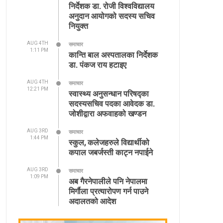
निर्देशक डा. रोजी विश्वविद्यालय
अनुदान आयोगको सदस्य सचिव
नियुक्त
AUG 4TH
समाचार
1:11 PM
कान्ति बाल अस्पतालका निर्देशक
डा. पंकज राय हटाइए
AUG 4TH
समाचार
12:21 PM
स्वास्थ्य अनुसन्धान परिषद्का
सदस्यसचिव पदका आवेदक डा.
जोशीद्वारा अफवाहको खण्डन
AUG 3RD
समाचार
1:44 PM
स्कुल, कलेजहरुले विद्यार्थीको
कपाल जबर्जस्ती काट्न नपाईने
AUG 3RD
समाचार
1:09 PM
अब गैरनेपालीले पनि नेपालमा
मिर्गौला प्रत्यारोपण गर्न पाउने
अदालतको आदेश