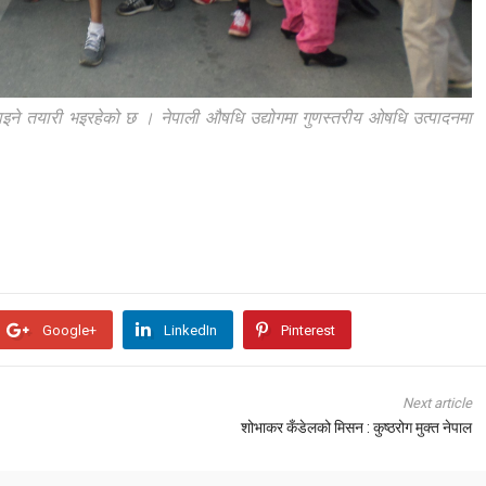
मनाइने तयारी भइरहेको छ । नेपाली औषधि उद्योगमा गुणस्तरीय ओषधि उत्पादनमा
Google+
LinkedIn
Pinterest
Next article
शोभाकर कँडेलको मिसन : कुष्ठरोग मुक्त नेपाल