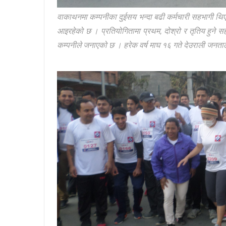
वाकाथनमा कम्पनीका दुईसय भन्दा बढी कर्मचारी सहभागी थिए
आइरहेको छ । प्रतियोगितामा प्रथम, दोश्रो र तृतिय हुने सह
कम्पनीले जनाएको छ । हरेक वर्ष माघ १६ गते देउराली जनता