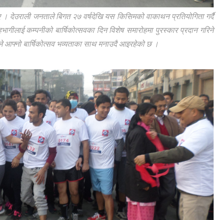
 । देउराली जनताले बिगत २७ वर्षदेखि यस किसिमको वाकाथन प्रतियोगिता गर्दै
भागीलाई कम्पनीको बार्षिकोत्सवका दिन विशेष समारोहमा पुरस्कार प्रदान गरिने
ले आफ्नो बार्षिकोत्सव भव्यताका साथ मनाउदै आइरहेको छ ।