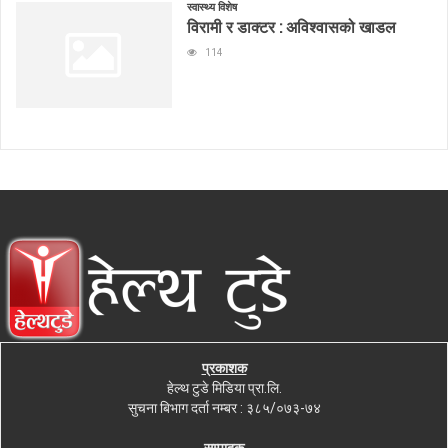
स्वास्थ्य विशेष
विरामी र डाक्टर : अविश्वासको खाडल
114
प्रकाशक
हेल्थ टुडे मिडिया प्रा.लि.
सुचना बिभाग दर्ता नम्बर : ३८५/०७३-७४