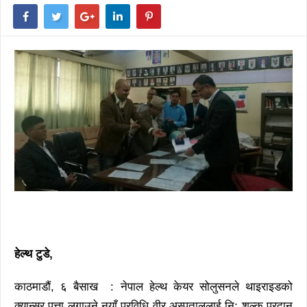
हेल्थ टुडे
,
काठमाडौं, ६ बैसाख : नेपाल हेल्थ केयर सोलुसनले थाइराइडको
क्यान्सर पत्ता लगाउने नयाँ प्रविधि वीर अस्पताललाई नि: शुल्क प्रदान