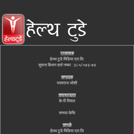
प्रकाशक
हेल्थ टुडे मिडिया प्रा.लि.
सुचना बिभाग दर्ता नम्बर : ३८५/०७३-७४
सम्पादक
पदमराज जोशी
समाचारदाता
के.पी रिमाल
सन्ध्या केसि
सम्पर्क
हेल्थ टुडे मिडिया प्रा.लि