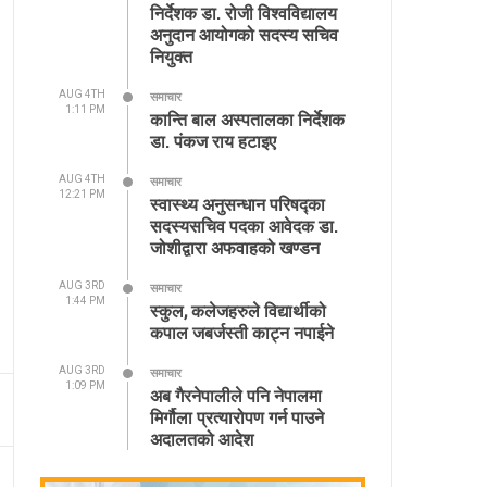
निर्देशक डा. रोजी विश्वविद्यालय
अनुदान आयोगको सदस्य सचिव
नियुक्त
AUG 4TH
समाचार
1:11 PM
कान्ति बाल अस्पतालका निर्देशक
डा. पंकज राय हटाइए
AUG 4TH
समाचार
12:21 PM
स्वास्थ्य अनुसन्धान परिषद्का
सदस्यसचिव पदका आवेदक डा.
जोशीद्वारा अफवाहको खण्डन
AUG 3RD
समाचार
1:44 PM
स्कुल, कलेजहरुले विद्यार्थीको
कपाल जबर्जस्ती काट्न नपाईने
AUG 3RD
समाचार
1:09 PM
अब गैरनेपालीले पनि नेपालमा
मिर्गौला प्रत्यारोपण गर्न पाउने
अदालतको आदेश