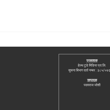
प्रकाशक
हेल्थ टुडे मिडिया प्रा.लि.
सुचना बिभाग दर्ता नम्बर : ३८५/०
सम्पादक
पदमराज जोशी