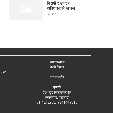
विरामी र डाक्टर :
अविश्वासको खाडल
130
समाचारदाता
के.पी रिमाल
७३-७४
सन्ध्या केसि
सम्पर्क
हेल्थ टुडे मिडिया प्रा.लि
अनामनगर, काठमाडौ
01-4212972, 9841449315