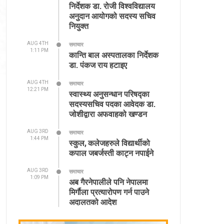
निर्देशक डा. रोजी विश्वविद्यालय
अनुदान आयोगको सदस्य सचिव
नियुक्त
AUG 4TH
समाचार
1:11 PM
कान्ति बाल अस्पतालका निर्देशक
डा. पंकज राय हटाइए
AUG 4TH
समाचार
12:21 PM
स्वास्थ्य अनुसन्धान परिषद्का
सदस्यसचिव पदका आवेदक डा.
जोशीद्वारा अफवाहको खण्डन
AUG 3RD
समाचार
1:44 PM
स्कुल, कलेजहरुले विद्यार्थीको
कपाल जबर्जस्ती काट्न नपाईने
AUG 3RD
समाचार
1:09 PM
अब गैरनेपालीले पनि नेपालमा
मिर्गौला प्रत्यारोपण गर्न पाउने
अदालतको आदेश