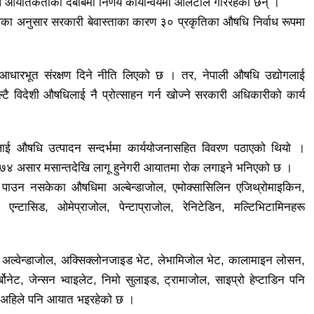
आयातकर्ताको दबाबमा निर्णय कार्यान्वयमा आलटाल गरिरहेका छन् ।
का अनुसार सरकारी बेवास्ताका कारण ३० प्रकृतिका औषधि निर्वाध रूपमा
 आधारभूत संरक्षण दिने नीति लिएको छ । तर, नेपाली औषधि उद्योगलाई
्टै विदेशी औषधिलाई नै प्रोत्साहन गर्न खोज्ने सरकारी अधिकारीको कार्य
लयलाई औषधि उत्पादन सन्दर्भमा कार्ययोजनासहित विवरण पठाएको थियो ।
०७४ असार मसान्तदेखि लागू हुनेगरी आयातमा रोक लगाइने भनिएको छ ।
पाउन नसकेका औषधिमा अल्बेन्डाजोल, एमोक्सासिलिन एजिथ्रोमाइकिन,
 एन्टासिड, ओमेप्राजोल, पेन्टाप्राजोल, रेनिटेडिन, मल्टिभिटामिनहरू
ल, अल्वेन्डाजोल, अक्सिक्लोनजाइड भेट, लेभामिजोल भेट, कालामाइन लोसन,
र्बोनेट, जेन्सन भ्वाइलेट, निमो सुलाइड, ट्रामाजोल, साइप्रो हेप्टाडिन पनि
धी अहिले पनि आयात भइरहेको छ ।