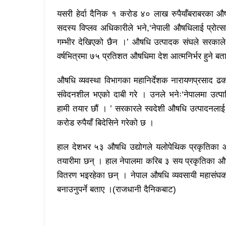
यसरी हेर्दा दैनिक १ करोड ४० लाख रुपैयाँबराबरका
सदस्य विप्लव अधिकारीले भने,‘नेपाली औषधिलाई प्रोत्
गम्भीर देखिएको छैन ।’ औषधि उत्पादक संघले सरकाले 
वर्षभित्रमा ७५ प्रतिशत औषधिमा देश आत्मनिर्भर हुने ब
औषधि व्यवस्था विभागका महानिर्देशक नारायणप्रसाद ढक
संवेदनशील भएको दाबी गरे । उनले भनेः‘नेपालमा उत्पा
हामी तयार छौं । ’ सरकारले स्वदेशी औषधि उत्पादनला
करोड रुपैयाँ बिदेसिने गरेको छ ।
हाल देशभर ५३ औषधि उद्योगले यलोपेथिक प्रकृतिका 
तयारीमा छन् । हाल नेपालमा करिब ३ सय प्रकृतिका औष
वितरण भइरहेका छन् । नेपाल औषधि व्यवसायी महासंघका अध्य
बनाउनुपर्ने बताए ।(राजधानी दैनिकबाट)