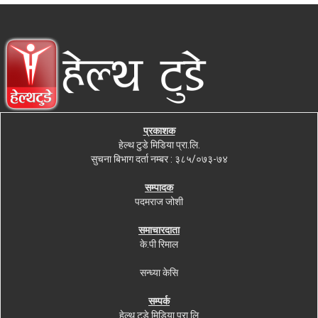
प्रकाशक
हेल्थ टुडे मिडिया प्रा.लि.
सुचना बिभाग दर्ता नम्बर : ३८५/०७३-७४
सम्पादक
पदमराज जोशी
समाचारदाता
के.पी रिमाल
सन्ध्या केसि
सम्पर्क
हेल्थ टुडे मिडिया प्रा.लि