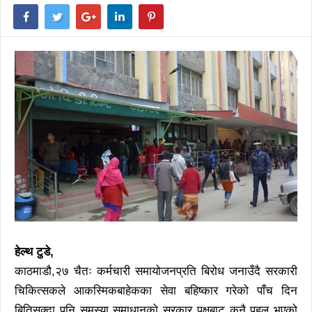
हेल्थ टुडे,
काठमाडौ,२७ चैतः कर्मचारी समायोजनप्रति बिरोध जनाउँदै सरकारी
चिकित्सकले आकस्मिकबाहेकका सेवा बहिष्कार गरेको पाँच दिन
बितिसक्दा पनि समस्या समाधानको सरकार पक्षबाट कुनै पहल भएको