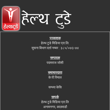
प्रकाशक
हेल्थ टुडे मिडिया प्रा.लि.
सुचना बिभाग दर्ता नम्बर : ३८५/०७३-७४
सम्पादक
पदमराज जोशी
समाचारदाता
के.पी रिमाल
सन्ध्या केसि
सम्पर्क
हेल्थ टुडे मिडिया प्रा.लि
अनामनगर, काठमाडौ