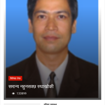
बिशेषज्ञ लेख
समान्य नहुनसक्छ रुघाखोकी
133899
परिवार स्वास्थ्य