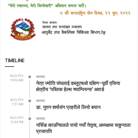
TIMELINE
AUG 9TH
समाचार
10:46 AM
नेत्र ज्योति संघलाई डब्लुएचओ दक्षिण–पूर्वी एसिया
क्षेत्रीय ‘पब्लिक हेल्थ च्याम्पियन्स’ अवार्ड
AUG 9TH
समाचार
7:37 AM
डा. नुतन शर्मासंग प्रहरीले लियो बयान
AUG 6TH
समाचार
12:44 PM
नर्सिङ काउन्सिलले पायो नयाँ नेतृत्व, अध्यक्षमा सकुन्तला
प्रजापति