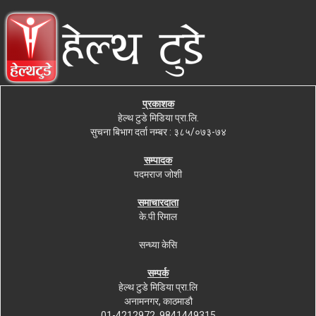
प्रकाशक
हेल्थ टुडे मिडिया प्रा.लि.
सुचना बिभाग दर्ता नम्बर : ३८५/०७३-७४
सम्पादक
पदमराज जोशी
समाचारदाता
के.पी रिमाल
सन्ध्या केसि
सम्पर्क
हेल्थ टुडे मिडिया प्रा.लि
अनामनगर, काठमाडौ
01-4212972, 9841449315