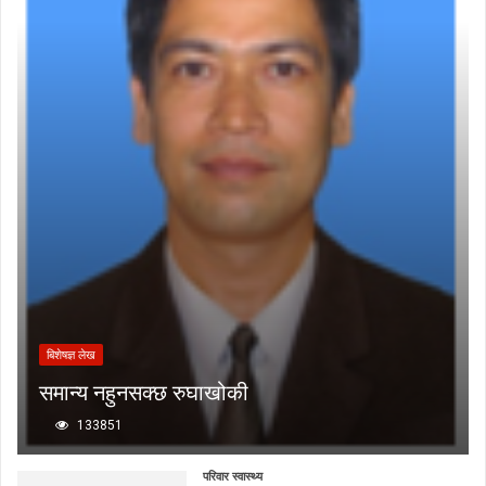
बिशेषज्ञ लेख
समान्य नहुनसक्छ रुघाखोकी
133851
परिवार स्वास्थ्य