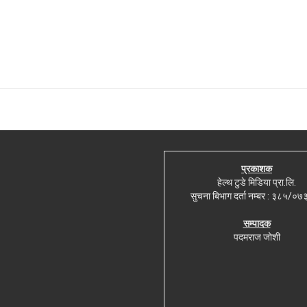
प्रकाशक
हेल्थ टुडे मिडिया प्रा.लि.
सुचना बिभाग दर्ता नम्बर : ३८५/०
सम्पादक
पदमराज जोशी