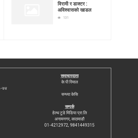
विरामी र डाक्टर :
अविश्वासको खाडल
131
समाचारदाता
के.पी रिमाल
७३-७४
सन्ध्या केसि
सम्पर्क
हेल्थ टुडे मिडिया प्रा.लि
अनामनगर, काठमाडौ
01-4212972, 9841449315