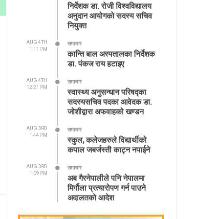
निर्देशक डा. रोजी विश्वविद्यालय
अनुदान आयोगको सदस्य सचिव
नियुक्त
AUG 4TH
समाचार
1:11 PM
कान्ति बाल अस्पतालका निर्देशक
डा. पंकज राय हटाइए
AUG 4TH
समाचार
12:21 PM
स्वास्थ्य अनुसन्धान परिषद्का
सदस्यसचिव पदका आवेदक डा.
जोशीद्वारा अफवाहको खण्डन
AUG 3RD
समाचार
1:44 PM
स्कुल, कलेजहरुले विद्यार्थीको
कपाल जबर्जस्ती काट्न नपाईने
AUG 3RD
समाचार
1:09 PM
अब गैरनेपालीले पनि नेपालमा
मिर्गौला प्रत्यारोपण गर्न पाउने
अदालतको आदेश