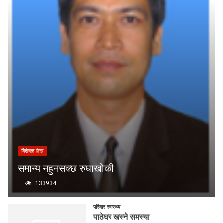
बिशेषज्ञ लेख
समान्य नहुनसक्छ रुघाखोकी
133934
परिवार स्वास्थ्य
पाठेघर खस्ने समस्या