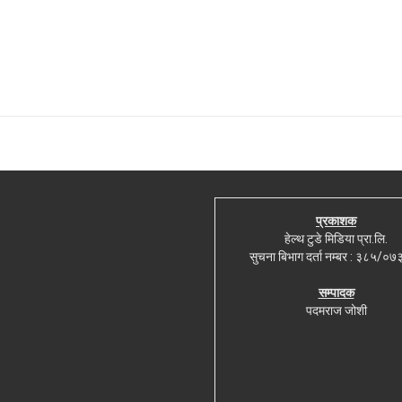
प्रकाशक
हेल्थ टुडे मिडिया प्रा.लि.
सुचना बिभाग दर्ता नम्बर : ३८५/०
सम्पादक
पदमराज जोशी