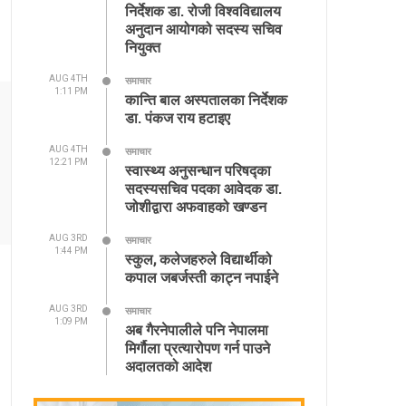
निर्देशक डा. रोजी विश्वविद्यालय
अनुदान आयोगको सदस्य सचिव
नियुक्त
AUG 4TH
समाचार
1:11 PM
कान्ति बाल अस्पतालका निर्देशक
डा. पंकज राय हटाइए
AUG 4TH
समाचार
12:21 PM
स्वास्थ्य अनुसन्धान परिषद्का
सदस्यसचिव पदका आवेदक डा.
जोशीद्वारा अफवाहको खण्डन
AUG 3RD
समाचार
1:44 PM
स्कुल, कलेजहरुले विद्यार्थीको
कपाल जबर्जस्ती काट्न नपाईने
AUG 3RD
समाचार
1:09 PM
अब गैरनेपालीले पनि नेपालमा
मिर्गौला प्रत्यारोपण गर्न पाउने
अदालतको आदेश