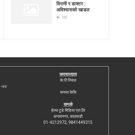
विरामी र डाक्टर :
अविश्वासको खाडल
125
समाचारदाता
के.पी रिमाल
७३-७४
सन्ध्या केसि
सम्पर्क
हेल्थ टुडे मिडिया प्रा.लि
अनामनगर, काठमाडौ
01-4212972, 9841449315