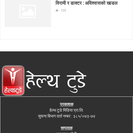
विरामी र डाक्टर : अविश्वासको खाडल
135
प्रकाशक
हेल्थ टुडे मिडिया प्रा.लि.
सुचना बिभाग दर्ता नम्बर : ३८५/०७३-७४
सम्पादक