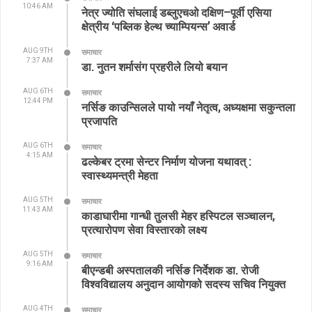
10:46 AM
नेत्र ज्योति संघलाई डब्लुएचओ दक्षिण–पूर्वी एसिया
क्षेत्रीय ‘पब्लिक हेल्थ च्याम्पियन्स’ अवार्ड
AUG 9TH
समाचार
7:37 AM
डा. नुतन शर्मासंग प्रहरीले लियो बयान
AUG 6TH
समाचार
12:44 PM
नर्सिङ काउन्सिलले पायो नयाँ नेतृत्व, अध्यक्षमा सकुन्तला
प्रजापति
AUG 6TH
समाचार
4:15 AM
ढल्केबर ट्रमा सेन्टर निर्माण योजना यथावत् :
स्वास्थ्यमन्त्री मेहता
AUG 5TH
समाचार
11:43 AM
काडाघारीमा गान्धी तुलसी मेहर हस्पिटल सञ्चालन,
प्रत्यारोपण सेवा विस्तारको लक्ष्य
AUG 5TH
समाचार
9:16 AM
बीएन्डबी अस्पतालकी नर्सिङ निर्देशक डा. रोजी
विश्वविद्यालय अनुदान आयोगको सदस्य सचिव नियुक्त
AUG 4TH
समाचार