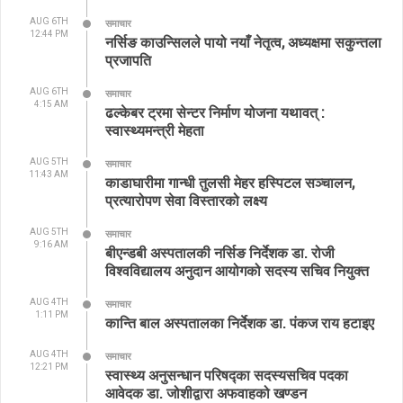
AUG 6TH
समाचार
12:44 PM
नर्सिङ काउन्सिलले पायो नयाँ नेतृत्व, अध्यक्षमा सकुन्तला
प्रजापति
AUG 6TH
समाचार
4:15 AM
ढल्केबर ट्रमा सेन्टर निर्माण योजना यथावत् :
स्वास्थ्यमन्त्री मेहता
AUG 5TH
समाचार
11:43 AM
काडाघारीमा गान्धी तुलसी मेहर हस्पिटल सञ्चालन,
प्रत्यारोपण सेवा विस्तारको लक्ष्य
AUG 5TH
समाचार
9:16 AM
बीएन्डबी अस्पतालकी नर्सिङ निर्देशक डा. रोजी
विश्वविद्यालय अनुदान आयोगको सदस्य सचिव नियुक्त
AUG 4TH
समाचार
1:11 PM
कान्ति बाल अस्पतालका निर्देशक डा. पंकज राय हटाइए
AUG 4TH
समाचार
12:21 PM
स्वास्थ्य अनुसन्धान परिषद्का सदस्यसचिव पदका
आवेदक डा. जोशीद्वारा अफवाहको खण्डन