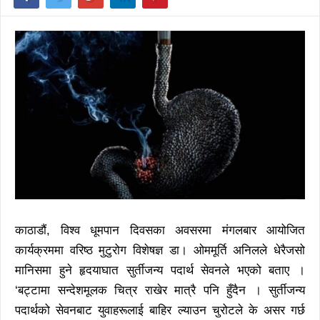
काठाडौं, विश्व धूमपान दिवसका अवसरमा मंगलबार आयोजित
कार्यक्रममा वरिष्ठ मुटुरोग विशेषज्ञ डा। ओममूर्ति अनिलले धेरैजसो
मानिसमा हुने हृदयाघात सुर्तीजन्य पदार्थ सेवनले भएको बताए ।
‘बट्टामा सन्देशमूलक चित्र राखेर मात्रै पनि हुँदैन । सुर्तीजन्य
पदार्थको सेवनबाट युवाहरूलाई बाहिर ल्याउन चुरोटले के असर गर्छ