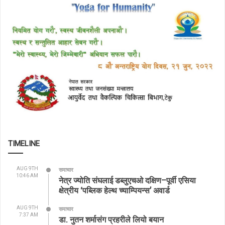
TIMELINE
AUG 9TH
समाचार
10:46 AM
नेत्र ज्योति संघलाई डब्लुएचओ दक्षिण–पूर्वी एसिया
क्षेत्रीय ‘पब्लिक हेल्थ च्याम्पियन्स’ अवार्ड
AUG 9TH
समाचार
7:37 AM
डा. नुतन शर्मासंग प्रहरीले लियो बयान