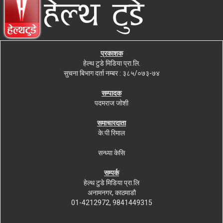
प्रकाशक
हेल्थ टुडे मिडिया प्रा.लि.
सुचना बिभाग दर्ता नम्बर : ३८५/०७३-७४
सम्पादक
पदमराज जोशी
समाचारदाता
के.पी रिमाल
सन्ध्या केसि
सम्पर्क
हेल्थ टुडे मिडिया प्रा.लि
अनामनगर, काठमाडौ
01-4212972, 9841449315