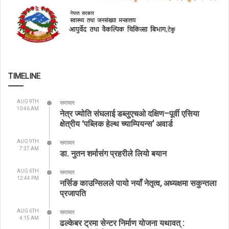
TIMELINE
AUG 9TH
समाचार
10:46 AM
नेत्र ज्योति संघलाई डब्लुएचओ दक्षिण–पूर्वी एसिया
क्षेत्रीय ‘पब्लिक हेल्थ च्याम्पियन्स’ अवार्ड
AUG 9TH
समाचार
7:37 AM
डा. नुतन शर्मासंग प्रहरीले लियो बयान
AUG 6TH
समाचार
12:44 PM
नर्सिङ काउन्सिलले पायो नयाँ नेतृत्व, अध्यक्षमा सकुन्तला
प्रजापति
AUG 6TH
समाचार
4:15 AM
ढल्केबर ट्रमा सेन्टर निर्माण योजना यथावत् :