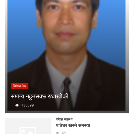
बिशेषज्ञ लेख
समान्य नहुनसक्छ रुघाखोकी
133899
परिवार स्वास्थ्य
पाठेघर खस्ने समस्या
129