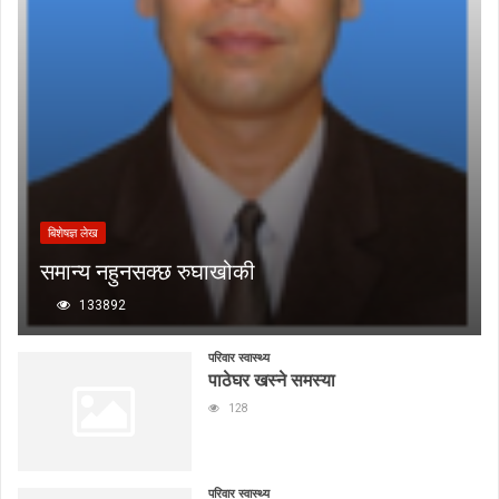
बिशेषज्ञ लेख
समान्य नहुनसक्छ रुघाखोकी
133892
परिवार स्वास्थ्य
पाठेघर खस्ने समस्या
128
परिवार स्वास्थ्य