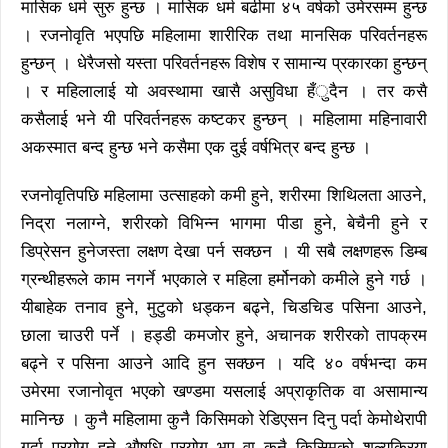
मासिक धर्म सुरु हुन्छ । मासिक धर्म बढीमा ४५ वर्षको उमेरसम्म हुन्छ
। रजनोवृति भएपछि महिलामा शारीरिक तथा मानसिक परिवर्तनहरू
हुन्छन् । धेरैजसो यस्ता परिवर्तनहरू विशेष र सामान्य प्रकारका हुन्छन्
। र महिलालाई यो अवस्थामा खासै असुविधा हँुदैन । तर कसै
कसैलाई भने यी परिवर्तनहरू कष्टकर हुन्छन् । महिलामा महिनावारी
अकस्मात बन्द हुन्छ भने कसैमा एक दुई वर्षभित्र बन्द हुन्छ ।
रजनोवृतिपछि महिलामा उत्साहको कमी हुने, शरीरमा शिथिलता आउने,
निद्रा नलाग्ने, शरीरको विभिन्न भागमा पीडा हुने, बेचैनी हुने र
डिप्रेसन हुनेजस्ता लक्षण देखा पर्न सक्छन । यी सबै लक्षणहरू डिम्ब
ग्रन्थीहरूले काम नगर्ने भएकाले र महिला हर्मोनको कमीले हुने गर्छ ।
यीबाहेक तनाव हुने, मुटुको धड्कन बढ्ने, चिडचिड पसिना आउने,
छाला चाउरी पर्ने । हड्डी कमजोर हुने, अचानक शरीरको तापक्रम
बढ्ने र पसिना आउने आदि हुन सक्छन । यदि ४० वर्षभन्दा कम
उमेरमा रजानोवृत भएको खण्डमा यसलाई अप्राकृतिक वा असामान्य
मानिन्छ । कुनै महिलामा कुनै किसिमको रेडिएसन दिनु पर्दा केमोथेरापी
गर्दा प्रयोग हुने औषधि प्रयोग भए वा कुनै किसिमको शल्यक्रिया