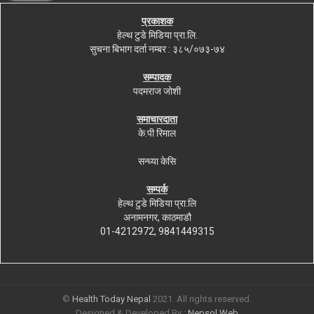
प्रकाशक
हेल्थ टुडे मिडिया प्रा.लि.
सुचना बिभाग दर्ता नम्बर : ३८५/०७३-७४
सम्पादक
पदमराज जोशी
समाचारदाता
के.पी रिमाल
सन्ध्या केसि
सम्पर्क
हेल्थ टुडे मिडिया प्रा.लि
अनामनगर, काठमाडौ
01-4212972, 9841449315
©
Health Today Nepal
2021. All rights reserved.
Designed & Developed By :
Nepsol Web