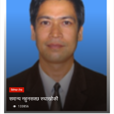
बिशेषज्ञ लेख
समान्य नहुनसक्छ रुघाखोकी
133856