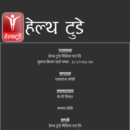
प्रकाशक
हेल्थ टुडे मिडिया प्रा.लि.
सुचना बिभाग दर्ता नम्बर : ३८५/०७३-७४
सम्पादक
पदमराज जोशी
समाचारदाता
के.पी रिमाल
सन्ध्या केसि
सम्पर्क
हेल्थ टुडे मिडिया प्रा.लि