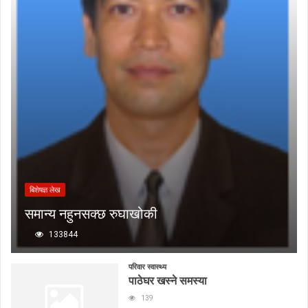
बिशेषज्ञ लेख
समान्य नहुनसक्छ रुघाखोकी
133844
परिवार स्वास्थ्य
पाठेघर खस्ने समस्या
139