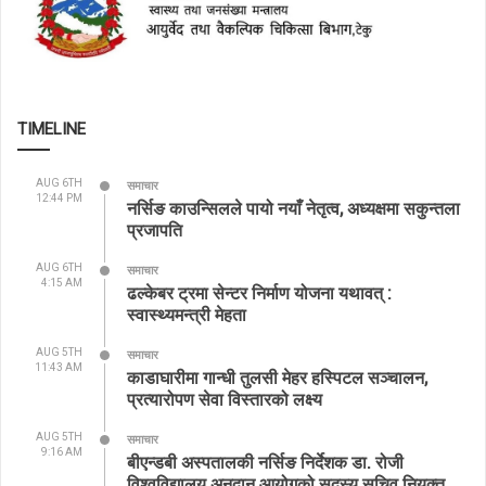
TIMELINE
AUG 6TH
समाचार
12:44 PM
नर्सिङ काउन्सिलले पायो नयाँ नेतृत्व, अध्यक्षमा सकुन्तला
प्रजापति
AUG 6TH
समाचार
4:15 AM
ढल्केबर ट्रमा सेन्टर निर्माण योजना यथावत् :
स्वास्थ्यमन्त्री मेहता
AUG 5TH
समाचार
11:43 AM
काडाघारीमा गान्धी तुलसी मेहर हस्पिटल सञ्चालन,
प्रत्यारोपण सेवा विस्तारको लक्ष्य
AUG 5TH
समाचार
9:16 AM
बीएन्डबी अस्पतालकी नर्सिङ निर्देशक डा. रोजी
विश्वविद्यालय अनुदान आयोगको सदस्य सचिव नियुक्त