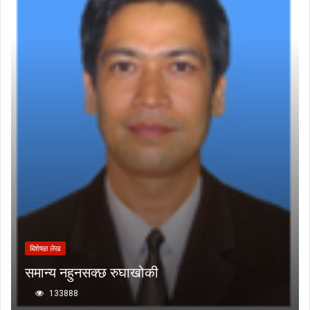
बिशेषज्ञ लेख
समान्य नहुनसक्छ रुघाखोकी
133888