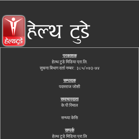
प्रकाशक
हेल्थ टुडे मिडिया प्रा.लि.
सुचना बिभाग दर्ता नम्बर : ३८५/०७३-७४
सम्पादक
पदमराज जोशी
समाचारदाता
के.पी रिमाल
सन्ध्या केसि
सम्पर्क
हेल्थ टुडे मिडिया प्रा.लि