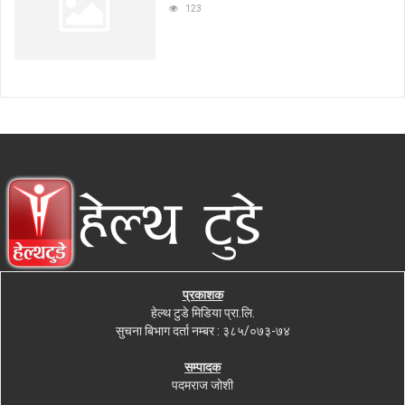
123
प्रकाशक
हेल्थ टुडे मिडिया प्रा.लि.
सुचना बिभाग दर्ता नम्बर : ३८५/०७३-७४
सम्पादक
पदमराज जोशी