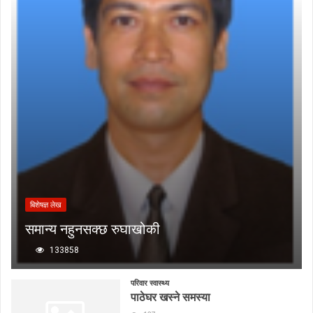
बिशेषज्ञ लेख
समान्य नहुनसक्छ रुघाखोकी
133858
परिवार स्वास्थ्य
पाठेघर खस्ने समस्या