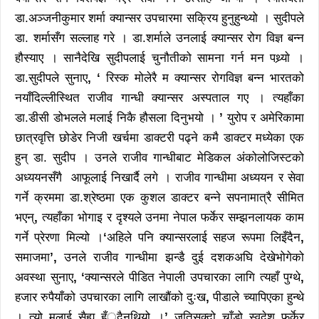
डा.अञ्जनीकुमार शर्मा क्यान्सर उपचारमा सक्रिय हुनुहुन्थ्यो । सुदीपले
डा. शर्मासँग सल्लाह गरे । डा.शर्माले उनलाई क्यान्सर रोग विज्ञ बन्न
हौस्याए । सानैदेखि सुदीपलाई चुनौतीको सामना गर्न मन पथ्र्याे ।
डा.सुदीपले सुनाए
, ‘
रिस्क मोलेरै म क्यान्सर रोगविज्ञ बन्न भारतको
नयाँदिल्लीस्थित राजीव गान्धी क्यान्सर अस्पताल गए । त्यहाँका
डा.डीसी डोभलले मलाई निकै हौसला दिनुभयो ।
’
युरोप र अमेरिकामा
छात्रवृत्ति छोडेर निजी खर्चमा डाक्टरी पढ्ने कमै डाक्टर मध्येका एक
हुन् डा. सुदीप । उनले राजीव गान्धीबाट मेडिकल अंकोलोजिस्टको
अध्ययनसँगै आफूलाई निखार्दै लगे । राजीव गान्धीमा अध्ययन र सेवा
गर्ने क्रममा डा.श्रेष्ठमा एक कुशल डाक्टर बन्ने सपनामात्रै सीमित
भएन्
,
त्यहाँका भोगाइ र दृश्यले उनमा नेपाल फर्केर सम्झनलायक काम
गर्ने प्रेरणा मिल्यो ।
‘
अहिले पनि क्यान्सरलाई सहज रूपमा लिइँदैन
,
समाजमा
’
,
उनले राजीव गान्धीमा झन्डै दुई दशकअघि देखेभोगेको
अवस्था सुनाए
, ‘
क्यान्सरले पीडित नेपाली उपचारका लागि त्यहाँ पुग्थे
,
हजार रुपैयाँको उपचारका लागि लाखौंको दुःख
,
पीडाले च्यापिएका हुन्थे
। त्यो मलाई सैह्य हँुदैनथियो ।
’
जतिसक्दो चाँडो स्वदेश फर्केर