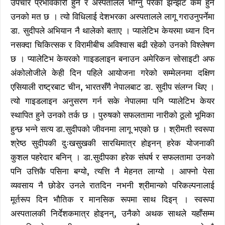
उपचार प्रभावकारी हुने र अस्पतालले भोग्नु परेका झन्झट कम हुने
उनको मत छ । त्यो विधिलाई देशभरका अस्पतालले लागू गराउनुपर्नेमा
डा. सुदीपले अभियान नै थालेको बताए । प्यालेटिभ केयरमा ध्यान दिन
नसक्दा चिकित्सक र विरामीबीच अविश्वास बढी रहेको उनको विश्लेषण
छ । प्यालेटिभ केयरको गाइडलाइन बनाउन अमेरिकन सोसाइटी अफ
अंकोलोजीले केही दिन पहिले आयोजना गरेको सम्मेलनमा दक्षिण
एसियाली राष्ट्रबाट चीन
,
भारतसँगै नेपालबाट डा. सुदीप संलग्न थिए ।
त्यो गाइडलाइन अनुसरण गर्न सके नेपालमा पनि प्यालेटिभ केयर
स्थापित हुने उनको तर्क छ । पुरुषको सफलतामा नारीको ठूलो भूमिका
हुन्छ भन्ने सत्य डा.सुदीपको जीवनमा लागू भएको छ । श्रीमती स्वरूपा
श्रेष्ठ सुदीपकी दुःखसुखकी सारथिमात्र होइनन् हरेक योजनाकी
कुशल पहरेदार बनिन् । डा.सुदीपका हरेक संघर्ष र सफलतामा उनको
पनि उत्तिकै पसिना बग्यो
,
त्यत्ति नै मेहनत लाग्यो । आफ्नो पेसा
व्यवसाय नै छोडेर उनले रातदिन नभनी श्रीमान्को परिकल्पनालाई
मूर्तरूप दिन भौतिक र मानसिक रूपमा साथ दिइन् । स्वरूपा
अस्पतालकी निर्देशकमात्र होइनन्
,
उनैको अथक साथले यहाँसम्म