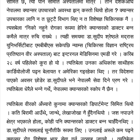
सीमित छ
,
त्यो पनि समिति अस्पतालमा मात्र । तीन दशकअघि
नेपालमा क्यान्सर उपचारको अवस्था झन् कस्तो थियो होला
?
क्यान्सर
उपचारका लागि न त छुट्टै विभाग थिए न त विशेषज्ञ चिकित्सक नै ।
त्यसबेला
‘
निको नहुने रोगका रूपमा हेरिने क्यान्सरको डाक्टर बन्न
कमैले मात्र रुचि राख्थे । त्यही समयमा डा.सुदीप श्रेष्ठले मद्रास
युनिभर्सिटीबाट एमबीबीएस सकेपछि न्याम्स (चिकित्सा विज्ञान राष्ट्रिय
प्रतिष्ठान वीर अस्पताल) बाट इन्टरनल मेडिसिनमा एमडी गरे । करिब
२८ वर्ष पहिलेको कुरा हो यो । त्यतिबेला उनका अधिकांश साथीहरू
कार्डियोलोजी पढ्न बेलायत र अमेरिका गइरहेका थिए । तर विदेशमा
पाएको अवसर छोडेर डा.सुदीपले भने नेपालमै सेवा दिने प्रण गरे ।
त्यतिबेला धेरैले भन्ने गर्थे
,
नेपालमा क्यान्सरको स्कोप नै छैन ।
त्यतिबेला वीरको अँध्यारो कुनामा क्यान्सरको डिपार्टमेन्ट सिमित थियो
। कति बिरामी आउँथे
,
जान्थे
,
लेखाजोखा नै हुँदैनथियो । जश नपाउने
क्षेत्र भएकाले होला
,
कोही पनि क्यान्सरको डाक्टर बन्न चाहँदैनथिए ।
डा.सुदीपले त्यसलाई चुनौतीकै रूपमा लिए । उनलाई अरूले कम पढ्ने
क्यान्सर रोग विशेषज्ञ भएर सेवा गर्न उत्साह जाग्यो । त्यतिबेला