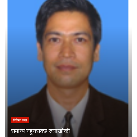
बिशेषज्ञ लेख
समान्य नहुनसक्छ रुघाखोकी