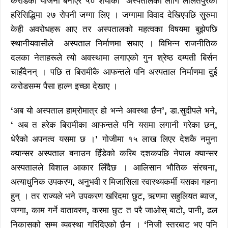
करोडको योजना बनाएर ५० शैयाको अस्पतालको लागि ललितपुरको
हरिसिद्धिमा २७ रोपनी जग्गा लिए । जग्गामा विवाद देखिएपछि सुरुमा
केही अवरोधहरू आए तर अस्पतालको महत्वका विषयमा बुझेपछि
स्थानीयवासीले अस्पताल निर्माणमा सघाए । विभिन्न राजनीतिक
दलका नेताहरूले त्यो अवस्थामा लगाएको गुन श्रेष्ठ दम्पती बिर्सन
चाहँदैनन् । पछि त बिरामीकै आफन्तले पनि अस्पताल निर्माणमा दुई
करोडसम्म पैसा हाल्न इच्छा देखाए ।
‘
अब यो अस्पताल हाम्रोमात्र हो भन्ने अवस्था छैन
’
,
डा.सुदीपले भने
,
‘
अब त हरेक बिरामीका आफन्तले पनि यसमा लगानी गरेका छन्
,
धेरैको अपनत्व यसमा छ ।
’
गोजीमा १५ लाख लिएर देशकै नमुना
क्यान्सर अस्पताल बनाउन हिँडेको करिब दशकपछि नेपाल क्यान्सर
अस्पतालले विशाल आकार लिँदैछ । आलिसान भौतिक संरचना
,
अत्याधुनिक उपकरण
,
अनुभवी र मिजासिला स्वास्थ्यकर्मी यसका गहना
हुन् । तर राज्यले भने उपकरण खरिदमा छुट
,
ऋणमा सहुलियत ब्याज
,
जग्गा
,
काम गर्ने वातावरण
,
करमा छुट त परै जाओस् बाटो
,
पानी
,
ढल
निकासको सम्म व्यवस्था गरिदिएको छैन ।
‘
निजी स्तरबाट भए पनि