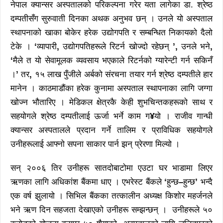
नेपाल क्यान्सर अस्पतालको परिकल्पना गरेर यता लागेका डा. श्रेष्ठ
दम्पतीसँग सुरुवाती दिनका अथक अनुभव छन् । उनले यो अस्पताल
स्थापनाको खाका बोकेर हरेक उद्योगपति र सम्बन्धित निकायको दैलो
टेके ।
‘
व्यापारी
,
उद्योगपतिहरूले रिटर्न खोज्दो रहेछन्
’
,
उनले भने
,
‘
मैले त यो सेवामूलक व्यवसाय भएकाले रिटर्नको ग्यारेन्टी गर्न सकिनँ
।
’
तर
,
१५ लाख पुँजीले अर्बको संरचना तयार गर्न श्रेष्ठ दम्पतीले हार
मानेन । काठमाडौंका हरेक कुनामा अस्पताल स्थापनाका लागि जग्गा
खोज्न भौतारिए । मेडिकल क्षेत्रकै केही शुभचिन्तकहरूको साथ र
सहयोगले श्रेष्ठ दम्पतीलाई ऊर्जा भर्ने काम ग
¥
यो । राजीव गान्धी
क्यान्सर अस्पतालले प्रदान गर्ने तालिम र प्राविधिक सहयोगले
उनीहरूलाई आफ्नो सपना साकार पार्न झन् प्रेरणा मिल्यो ।
सन् २००६ तिर उनीहरू सातदोबाटोमा एउटा घर भाडामा लिएर
ऋणका लागि अधिकांश बैंकमा धाए । एभरेस्ट बैंकले
‘
हुन्छ
–
हुन्छ
’
भन्दै
एक वर्ष झुलायो । सिभिल बैंकका तत्कालीन अध्यक्ष किशोर महर्जनले
भने ऋण दिन सहजता देखाएको उनीहरू सम्झन्छन् । उनीहरूले ५०