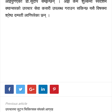
आइपुगिएको डा.सुदीप सम्झन्छन् । अझै कम शुल्कमा स्वदेशमै
क्यान्सरको उपचार सेवा कसरी उपलब्ध गराउन सकिन्छ यसै विषयमा
श्रेष्ठ दम्पती लागिपरेका छन् ।
Previous article
उपचारमा जुट्न चिकित्सक संघको आग्रह