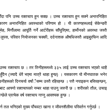
जाँदा पनि उच्च रक्तचाप हुन सक्छ । उच्च रक्तचाप हुन सक्ने अन्तरनिहित
ारण अन्तरनिहित अवस्थाको परिणाम हो । यी कारणहरूलाई सेकेन्डरी
ह, मिर्गौलामा आपूर्ति गर्ने आर्टरीहरू साँघुरिएमा, हार्मोनको अवस्था जस्तै
्तै लुपस, परिवार नियोजनका चक्की, दर्दनाशक औषधिजस्तै आइबु्रफिन आदि
 उच्च रक्तचाप छ । तर तिनीहरूमध्ये ३३५ लाई उच्च रक्तचाप भएको थाहै
 हुँदैन (ज्यादै धेरै भएमा मात्रै थाहा हुन्छ) । यसकारण यो मीनघातक भनेर
 उनीहरूको दिनचर्या वर्षांैसम्म उस्तै रहिरहन्छ । पत्तै नपाइकन बसिरहन्छन्,
यसबाट आफ्नो रक्तचापको नम्बर थाहा पाउनु जरुरी छ । शरीरको तौल, उचाइ
न्छेले प्रत्येक वर्ष रक्तचाप नाप्नु आवश्यक हुन्छ ।
न तल भनिएको मुख्य पाँचवटा खाना र जीवनशैलीमा परिवर्तन गर्नुपर्छ ।