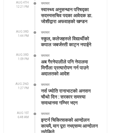
AUG 4TH
समाचार
12:21 PM
स्वास्थ्य अनुसन्धान परिषद्का
सदस्यसचिव पदका आवेदक डा.
जोशीद्वारा अफवाहको खण्डन
AUG 3RD
समाचार
1:44 PM
स्कुल, कलेजहरुले विद्यार्थीको
कपाल जबर्जस्ती काट्न नपाईने
AUG 3RD
समाचार
1:09 PM
अब गैरनेपालीले पनि नेपालमा
मिर्गौला प्रत्यारोपण गर्न पाउने
अदालतको आदेश
AUG 2ND
समाचार
1:27 PM
नर्स ज्योति रानाभाटको अनसन
चौथो दिन : सरकार समस्या
समाधानमा गम्भिर भएन
AUG 1ST
समाचार
6:48 AM
इन्टर्न चिकित्सकको आन्दोलन
कायमै, माग पूरा नभएसम्म आन्दोलन
नरोकिने