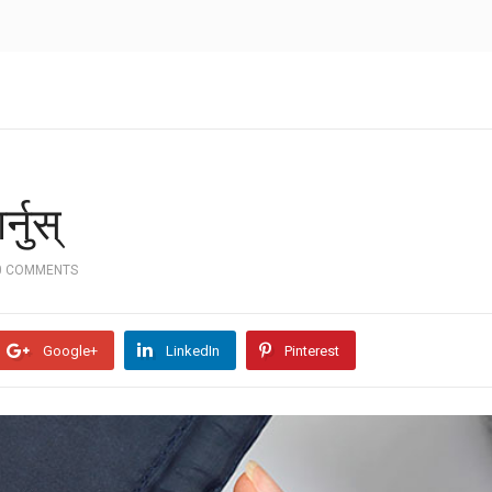
र्नुस्
0 COMMENTS
Google+
LinkedIn
Pinterest