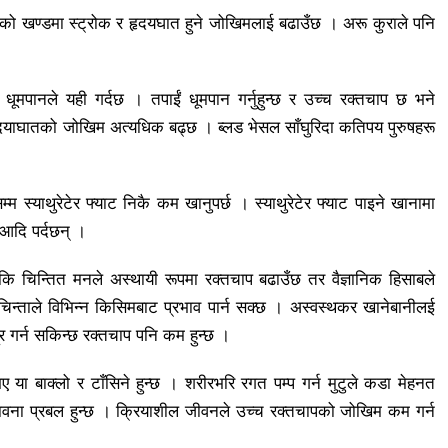
ेको खण्डमा स्ट्रोक र हृदयघात हुने जोखिमलाई बढाउँछ । अरू कुराले पनि
, धूमपानले यही गर्दछ । तपाईं धूमपान गर्नुहुन्छ र उच्च रक्तचाप छ भने
 र हृदयाघातको जोखिम अत्यधिक बढ्छ । ब्लड भेसल साँघुरिदा कतिपय पुरुषहरू
म स्याथुरेटेर फ्याट निकै कम खानुपर्छ । स्याथुरेटेर फ्याट पाइने खानामा
 आदि पर्दछन् ।
 कि चिन्तित मनले अस्थायी रूपमा रक्तचाप बढाउँछ तर वैज्ञानिक हिसाबले
िन्ताले विभिन्न किसिमबाट प्रभाव पार्न सक्छ । अस्वस्थकर खानेबानीलई
दूर गर्न सकिन्छ रक्तचाप पनि कम हुन्छ ।
ए या बाक्लो र टाँसिने हुन्छ । शरीरभरि रगत पम्प गर्न मुटुले कडा मेहनत
सम्भावना प्रबल हुन्छ । क्रियाशील जीवनले उच्च रक्तचापको जोखिम कम गर्न