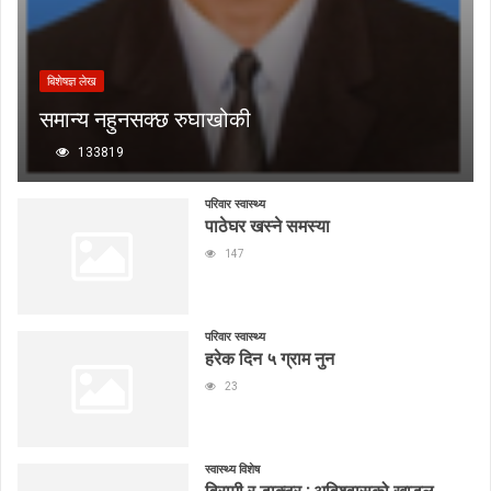
बिशेषज्ञ लेख
समान्य नहुनसक्छ रुघाखोकी
133819
परिवार स्वास्थ्य
पाठेघर खस्ने समस्या
147
परिवार स्वास्थ्य
हरेक दिन ५ ग्राम नुन
23
स्वास्थ्य विशेष
विरामी र डाक्टर : अविश्वासको खाडल