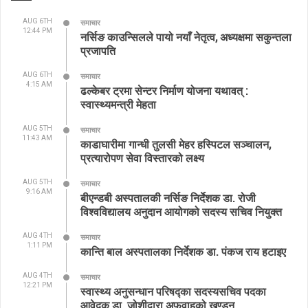
AUG 6TH
समाचार
12:44 PM
नर्सिङ काउन्सिलले पायो नयाँ नेतृत्व, अध्यक्षमा सकुन्तला
प्रजापति
AUG 6TH
समाचार
4:15 AM
ढल्केबर ट्रमा सेन्टर निर्माण योजना यथावत् :
स्वास्थ्यमन्त्री मेहता
AUG 5TH
समाचार
11:43 AM
काडाघारीमा गान्धी तुलसी मेहर हस्पिटल सञ्चालन,
प्रत्यारोपण सेवा विस्तारको लक्ष्य
AUG 5TH
समाचार
9:16 AM
बीएन्डबी अस्पतालकी नर्सिङ निर्देशक डा. रोजी
विश्वविद्यालय अनुदान आयोगको सदस्य सचिव नियुक्त
AUG 4TH
समाचार
1:11 PM
कान्ति बाल अस्पतालका निर्देशक डा. पंकज राय हटाइए
AUG 4TH
समाचार
12:21 PM
स्वास्थ्य अनुसन्धान परिषद्का सदस्यसचिव पदका
आवेदक डा. जोशीद्वारा अफवाहको खण्डन