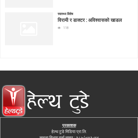
स्वास्थ्य विशेष
विरामी र डाक्टर : अविश्वासको खाडल
118
प्रकाशक
हेल्थ टुडे मिडिया प्रा.लि.
सुचना बिभाग दर्ता नम्बर : ३८५/०७३-७४