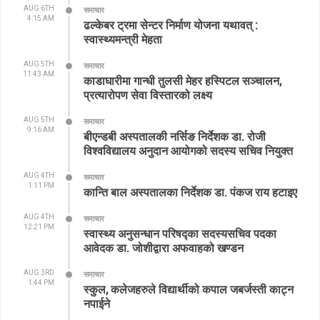
AUG 6TH
समाचार
4:15 AM
ढल्केबर ट्रमा सेन्टर निर्माण योजना यथावत् :
स्वास्थ्यमन्त्री मेहता
AUG 5TH
समाचार
11:43 AM
काडाघारीमा गान्धी तुलसी मेहर हस्पिटल सञ्चालन,
प्रत्यारोपण सेवा विस्तारको लक्ष्य
AUG 5TH
समाचार
9:16 AM
बीएन्डबी अस्पतालकी नर्सिङ निर्देशक डा. रोजी
विश्वविद्यालय अनुदान आयोगको सदस्य सचिव नियुक्त
AUG 4TH
समाचार
1:11 PM
कान्ति बाल अस्पतालका निर्देशक डा. पंकज राय हटाइए
AUG 4TH
समाचार
12:21 PM
स्वास्थ्य अनुसन्धान परिषद्का सदस्यसचिव पदका
आवेदक डा. जोशीद्वारा अफवाहको खण्डन
AUG 3RD
समाचार
1:44 PM
स्कुल, कलेजहरुले विद्यार्थीको कपाल जबर्जस्ती काट्न
नपाईने