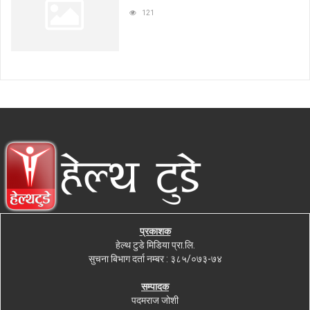
121
प्रकाशक
हेल्थ टुडे मिडिया प्रा.लि.
सुचना बिभाग दर्ता नम्बर : ३८५/०७३-७४
सम्पादक
पदमराज जोशी