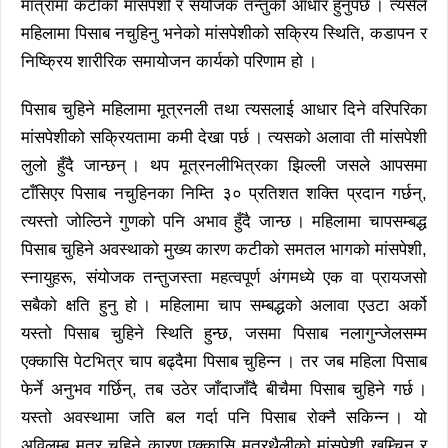
मात्रामा कटीको मांसपेशी र संयोजक तन्तुको आधार हुनुपर्छ । त्यसैले
महिलामा पिसाब नचुहिनु भनेको मांसपेशीको सक्रिय स्थिति, कडापन र
निष्क्रिय शारीरिक समायोजन कार्यको परिणाम हो ।
पिसाब चुहिने महिलामा मूत्रनली तथा त्यसलाई आधार दिने वरिपरिका
मांसपेशीको सक्रियतामा कमी देखा पर्छ । त्यसको अलावा ती मांसपेशी
लुलो हुँदै जान्छन् । थप मूत्रनलीभित्रका झिल्ली जसले आपसमा
टाँसिएर पिसाब नचुहिनका निम्ति ३० प्रतिशत शक्ति प्रदान गर्छन्,
त्यस्तो जोल्ठिने गुणको पनि अभाव हुँदै जान्छ । महिलामा चापसम्बद्ध
पिसाब चुहिने अवस्थाको मुख्य कारण कटीको समतल भागको मांसपेशी,
स्नायुहरू, संयोजक तन्तुजस्ता महत्वपूर्ण अंगमध्ये एक वा प्रायजसो
सबैको क्षति हुनु हो । महिलामा चाप सम्बद्धको अलावा एउटा अर्को
यस्तो पिसाब चुहिने स्थिति हुन्छ, जसमा पिसाब नलागुन्जेलसम्म
एक्कासि पेटभित्र चाप बढ्दैमा पिसाब चुहिन्न । तर जब महिला पिसाब
फेर्ने अनुभव गर्छिन्, तब उठेर जाँदाजाँदै बीचैमा पिसाब चुहिने गर्छ ।
यस्तो अवस्थामा जति बल गर्दा पनि पिसाब रोक्नै सकिन्न । यो
अविलम्ब मूत्र चुहिने कारण एक्कासि मूत्रथैलीको मांसपेशी खुम्चिनु र