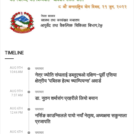
TIMELINE
AUG 9TH
समाचार
10:46 AM
नेत्र ज्योति संघलाई डब्लुएचओ दक्षिण–पूर्वी एसिया
क्षेत्रीय ‘पब्लिक हेल्थ च्याम्पियन्स’ अवार्ड
AUG 9TH
समाचार
7:37 AM
डा. नुतन शर्मासंग प्रहरीले लियो बयान
AUG 6TH
समाचार
12:44 PM
नर्सिङ काउन्सिलले पायो नयाँ नेतृत्व, अध्यक्षमा सकुन्तला
प्रजापति
AUG 6TH
समाचार