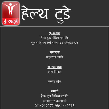
प्रकाशक
हेल्थ टुडे मिडिया प्रा.लि.
सुचना बिभाग दर्ता नम्बर : ३८५/०७३-७४
सम्पादक
पदमराज जोशी
समाचारदाता
के.पी रिमाल
सन्ध्या केसि
सम्पर्क
हेल्थ टुडे मिडिया प्रा.लि
अनामनगर, काठमाडौ
01-4212972, 9841449315