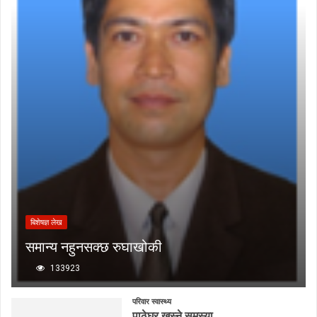
बिशेषज्ञ लेख
समान्य नहुनसक्छ रुघाखोकी
133923
परिवार स्वास्थ्य
पाठेघर खस्ने समस्या