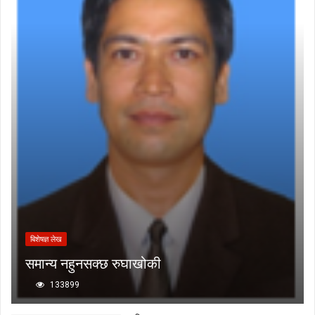
बिशेषज्ञ लेख
समान्य नहुनसक्छ रुघाखोकी
133899