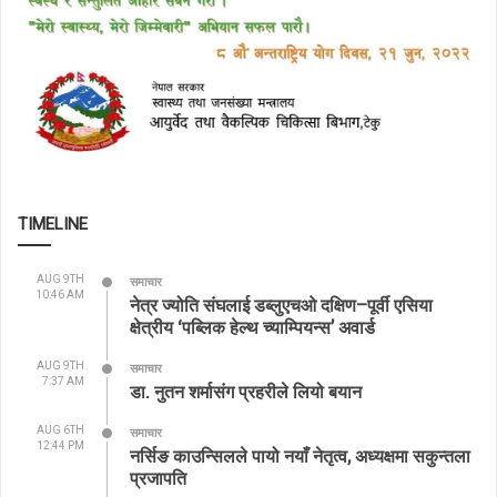
TIMELINE
AUG 9TH
समाचार
10:46 AM
नेत्र ज्योति संघलाई डब्लुएचओ दक्षिण–पूर्वी एसिया
क्षेत्रीय ‘पब्लिक हेल्थ च्याम्पियन्स’ अवार्ड
AUG 9TH
समाचार
7:37 AM
डा. नुतन शर्मासंग प्रहरीले लियो बयान
AUG 6TH
समाचार
12:44 PM
नर्सिङ काउन्सिलले पायो नयाँ नेतृत्व, अध्यक्षमा सकुन्तला
प्रजापति