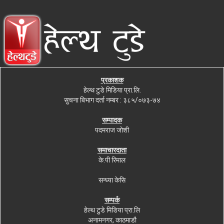
प्रकाशक
हेल्थ टुडे मिडिया प्रा.लि.
सुचना बिभाग दर्ता नम्बर : ३८५/०७३-७४
सम्पादक
पदमराज जोशी
समाचारदाता
के.पी रिमाल
सन्ध्या केसि
सम्पर्क
हेल्थ टुडे मिडिया प्रा.लि
अनामनगर, काठमाडौ