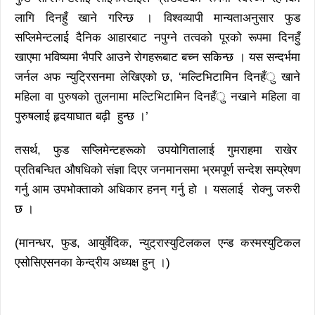
लागि दिनहुँ खाने गरिन्छ । विश्वव्यापी मान्यताअनुसार फुड
सप्लिमेन्टलाई दैनिक आहारबाट नपुग्ने तत्वको पूरको रूपमा दिनहुँ
खाएमा भविष्यमा भैपरि आउने रोगहरूबाट बच्न सकिन्छ । यस सन्दर्भमा
जर्नल अफ न्युट्रिसनमा लेखिएको छ, ‘मल्टिभिटामिन दिनहँु खाने
महिला वा पुरुषको तुलनामा मल्टिभिटामिन दिनहँु नखाने महिला वा
पुरुषलाई हृदयाघात बढ़ी हुन्छ ।’
तसर्थ, फुड सप्लिमेन्टहरूको उपयोगितालाई गुमराहमा राखेर
प्रतिबन्धित औषधिको संज्ञा दिएर जनमानसमा भ्रमपूर्ण सन्देश सम्प्रेषण
गर्नु आम उपभोक्ताको अधिकार हनन् गर्नु हो । यसलाई रोक्नु जरुरी
छ ।
(मानन्धर, फुड, आयुर्वेदिक, न्युट्रास्युटिलकल एन्ड कस्मस्युटिकल
एसोसिएसनका केन्द्रीय अध्यक्ष हुन् ।)