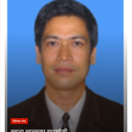
बिशेषज्ञ लेख
समान्य नहुनसक्छ रुघाखोकी