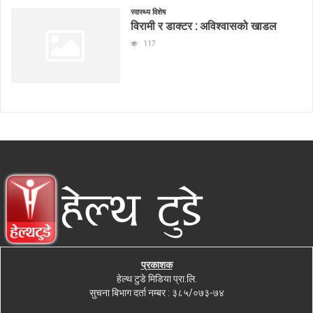
स्वास्थ्य विशेष
विरामी र डाक्टर : अविश्वासको खाडल
117
प्रकाशक
हेल्थ टुडे मिडिया प्रा.लि.
सुचना बिभाग दर्ता नम्बर : ३८५/०७३-७४