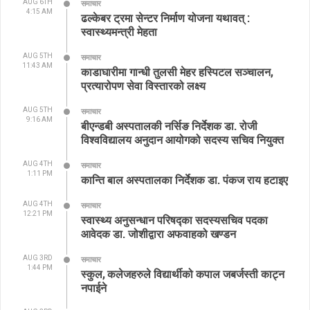
AUG 6TH
समाचार
4:15 AM
ढल्केबर ट्रमा सेन्टर निर्माण योजना यथावत् :
स्वास्थ्यमन्त्री मेहता
AUG 5TH
समाचार
11:43 AM
काडाघारीमा गान्धी तुलसी मेहर हस्पिटल सञ्चालन,
प्रत्यारोपण सेवा विस्तारको लक्ष्य
AUG 5TH
समाचार
9:16 AM
बीएन्डबी अस्पतालकी नर्सिङ निर्देशक डा. रोजी
विश्वविद्यालय अनुदान आयोगको सदस्य सचिव नियुक्त
AUG 4TH
समाचार
1:11 PM
कान्ति बाल अस्पतालका निर्देशक डा. पंकज राय हटाइए
AUG 4TH
समाचार
12:21 PM
स्वास्थ्य अनुसन्धान परिषद्का सदस्यसचिव पदका
आवेदक डा. जोशीद्वारा अफवाहको खण्डन
AUG 3RD
समाचार
1:44 PM
स्कुल, कलेजहरुले विद्यार्थीको कपाल जबर्जस्ती काट्न
नपाईने