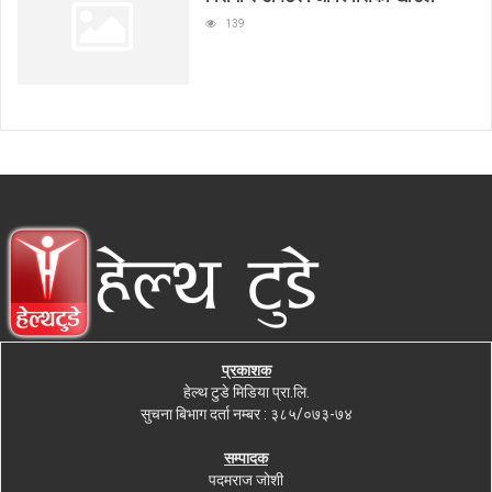
139
प्रकाशक
हेल्थ टुडे मिडिया प्रा.लि.
सुचना बिभाग दर्ता नम्बर : ३८५/०७३-७४
सम्पादक
पदमराज जोशी