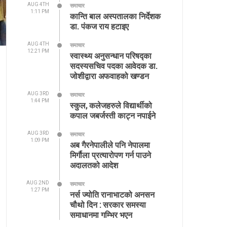
AUG 4TH
समाचार
1:11 PM
कान्ति बाल अस्पतालका निर्देशक
डा. पंकज राय हटाइए
AUG 4TH
समाचार
12:21 PM
स्वास्थ्य अनुसन्धान परिषद्का
सदस्यसचिव पदका आवेदक डा.
जोशीद्वारा अफवाहको खण्डन
AUG 3RD
समाचार
1:44 PM
स्कुल, कलेजहरुले विद्यार्थीको
कपाल जबर्जस्ती काट्न नपाईने
AUG 3RD
समाचार
1:09 PM
अब गैरनेपालीले पनि नेपालमा
मिर्गौला प्रत्यारोपण गर्न पाउने
अदालतको आदेश
AUG 2ND
समाचार
1:27 PM
नर्स ज्योति रानाभाटको अनसन
चौथो दिन : सरकार समस्या
समाधानमा गम्भिर भएन