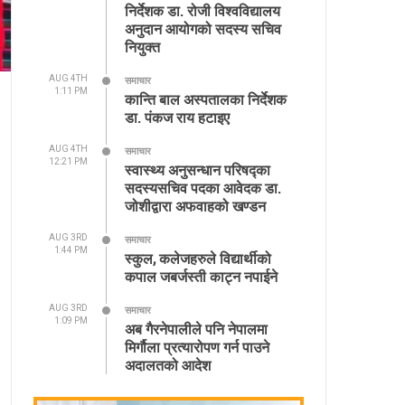
निर्देशक डा. रोजी विश्वविद्यालय
अनुदान आयोगको सदस्य सचिव
नियुक्त
AUG 4TH
समाचार
1:11 PM
कान्ति बाल अस्पतालका निर्देशक
डा. पंकज राय हटाइए
AUG 4TH
समाचार
12:21 PM
स्वास्थ्य अनुसन्धान परिषद्का
सदस्यसचिव पदका आवेदक डा.
जोशीद्वारा अफवाहको खण्डन
AUG 3RD
समाचार
1:44 PM
स्कुल, कलेजहरुले विद्यार्थीको
कपाल जबर्जस्ती काट्न नपाईने
AUG 3RD
समाचार
1:09 PM
अब गैरनेपालीले पनि नेपालमा
मिर्गौला प्रत्यारोपण गर्न पाउने
अदालतको आदेश