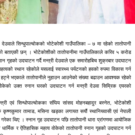
णा देउवाले सिन्धुपाल्चोकको भोटेकोशी गाउँपालिका – ७ मा रहेको तातोपानी
 रहेको बताएकी छन् । भोटेकोशीको तातोपानीमा गाउँपालिकाले करिव ५ करोड
स्नान गृहको उदघाटन गर्दै मन्त्री देउवाले एक समारोहबिच शुक्रबार उदघाटन
्तिकै महत्वको स्थान रहेकोले यसलाई स्वास्थ्य पर्यटनको हवको रुपमा विकास गर्न
धी हट्ने भएकाले तातोपानीले नुहाउन आउनेको संख्या बढाउन आवश्यक रहेको
बोकेको उक्त स्नान घरको उदघाटन गर्न मन्त्री देउवा सिम्रिक एयरको
 मन्त्री एवं सिन्धोपाल्चोकका संघिय सांसद मोहनबहादुर बस्नेत, भोटेकोशी
सदहरु कृष्णकुमार तामाड, मसिना खड्का लगायत सयौं स्थानियवासी एवं नेपाली
ागत गरेका थिए । स्नान गृह उदघाटन पछि तातोपानी धारा प्रांगणमा आयोजिक
उवाले धार्मिक र ऐतिहासिक महत्व वोकेको तातोपानी स्नान गृहको उदघाटन गर्न