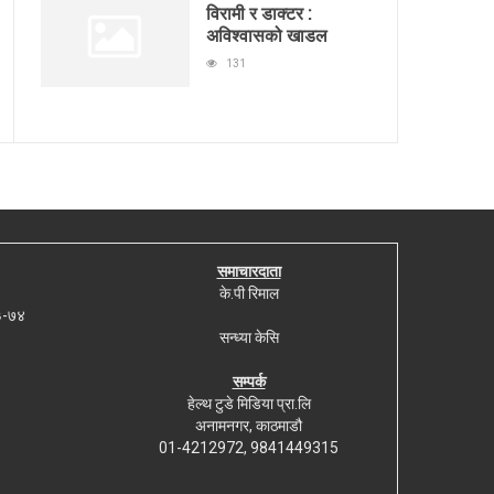
विरामी र डाक्टर :
अविश्वासको खाडल
131
समाचारदाता
के.पी रिमाल
७३-७४
सन्ध्या केसि
सम्पर्क
हेल्थ टुडे मिडिया प्रा.लि
अनामनगर, काठमाडौ
01-4212972, 9841449315