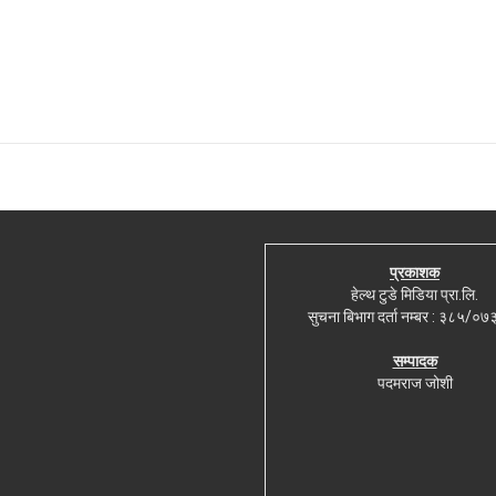
प्रकाशक
हेल्थ टुडे मिडिया प्रा.लि.
सुचना बिभाग दर्ता नम्बर : ३८५/०
सम्पादक
पदमराज जोशी