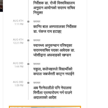
निर्देशक डा. रोजी विश्वविद्यालय
अनुदान आयोगको सदस्य सचिव
नियुक्त
AUG 4TH
समाचार
1:11 PM
कान्ति बाल अस्पतालका निर्देशक
डा. पंकज राय हटाइए
AUG 4TH
समाचार
12:21 PM
स्वास्थ्य अनुसन्धान परिषद्का
सदस्यसचिव पदका आवेदक डा.
जोशीद्वारा अफवाहको खण्डन
AUG 3RD
समाचार
1:44 PM
स्कुल, कलेजहरुले विद्यार्थीको
कपाल जबर्जस्ती काट्न नपाईने
AUG 3RD
समाचार
1:09 PM
अब गैरनेपालीले पनि नेपालमा
मिर्गौला प्रत्यारोपण गर्न पाउने
अदालतको आदेश