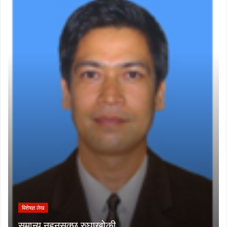
बिशेषज्ञ लेख
समान्य नहुनसक्छ रुघाखोकी