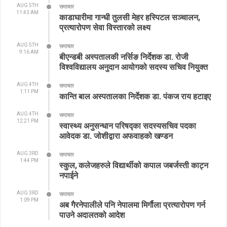
AUG 5TH
समाचार
11:43 AM
काडाघारीमा गान्धी तुलसी मेहर हस्पिटल सञ्चालन,
प्रत्यारोपण सेवा विस्तारको लक्ष्य
AUG 5TH
समाचार
9:16 AM
बीएन्डबी अस्पतालकी नर्सिङ निर्देशक डा. रोजी
विश्वविद्यालय अनुदान आयोगको सदस्य सचिव नियुक्त
AUG 4TH
समाचार
1:11 PM
कान्ति बाल अस्पतालका निर्देशक डा. पंकज राय हटाइए
AUG 4TH
समाचार
12:21 PM
स्वास्थ्य अनुसन्धान परिषद्का सदस्यसचिव पदका
आवेदक डा. जोशीद्वारा अफवाहको खण्डन
AUG 3RD
समाचार
1:44 PM
स्कुल, कलेजहरुले विद्यार्थीको कपाल जबर्जस्ती काट्न
नपाईने
AUG 3RD
समाचार
1:09 PM
अब गैरनेपालीले पनि नेपालमा मिर्गौला प्रत्यारोपण गर्न
पाउने अदालतको आदेश