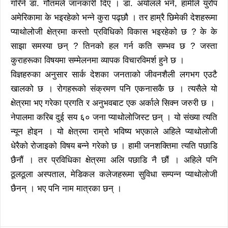
गरिने डा. गौतमले जानकारी दिए । डा. अर्यालले भने, हामीले युरोप
अमेरिकामा के भइरहेको भन्ने कुरा पढ्छौ । तर हाम्रै छिमेकी देशहरूमा
प्याथोलोजी क्षेत्रमा कस्तो प्रविधिको विकास भइरहेको छ ? के के
साझा समस्या छन् ? तिनको हल गर्न कति सम्भव छ ? जस्ता
कुराहरूका विषयमा सम्मेलनमा व्यापक विचारविमर्श हुने छ ।
विज्ञहरुका अनुसार सार्क देशका जनताको जीवनशैली लगभग एउटै
खालको छ । रोगहरूको संक्रमण पनि एकनासकै छ । त्यसैले यो
क्षेत्रमा भए गरेका प्रगति र अनुभवबाट एक अर्काले सिक्न जरुरी छ ।
नेपालमा करिब दुई सय ६० जना प्याथोलोजिस्ट छन् । यो संख्या त्यति
न्यून होइन । यो क्षेत्रमा राम्रो भविष्य भएकाले अहिले प्याथोलोजी
धेरैको रोजाइको विषय बन्ने गरेको छ । हामी जनशक्तिमा त्यति पछाडि
छैनौं । तर प्रविधिका क्षेत्रमा अलि पछाडि नै छौं । अहिले पनि
ठूलठूला अस्पताल, मेडिकल कलेजहरूमा सुविधा सम्पन्न प्याथोलोजी
छैनन् । भए पनि नाम मात्रका छन् ।