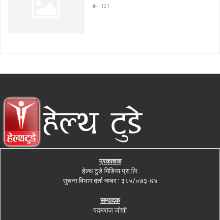
121
प्रकाशक
हेल्थ टुडे मिडिया प्रा.लि.
सुचना बिभाग दर्ता नम्बर : ३८५/०७३-७४
सम्पादक
पदमराज जोशी