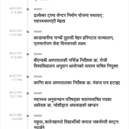
AUG 6TH
समाचार
4:15 AM
ढल्केबर ट्रमा सेन्टर निर्माण योजना यथावत् :
स्वास्थ्यमन्त्री मेहता
AUG 5TH
समाचार
11:43 AM
काडाघारीमा गान्धी तुलसी मेहर हस्पिटल सञ्चालन,
प्रत्यारोपण सेवा विस्तारको लक्ष्य
AUG 5TH
समाचार
9:16 AM
बीएन्डबी अस्पतालकी नर्सिङ निर्देशक डा. रोजी
विश्वविद्यालय अनुदान आयोगको सदस्य सचिव नियुक्त
AUG 4TH
समाचार
1:11 PM
कान्ति बाल अस्पतालका निर्देशक डा. पंकज राय हटाइए
AUG 4TH
समाचार
12:21 PM
स्वास्थ्य अनुसन्धान परिषद्का सदस्यसचिव पदका
आवेदक डा. जोशीद्वारा अफवाहको खण्डन
AUG 3RD
समाचार
1:44 PM
स्कुल, कलेजहरुले विद्यार्थीको कपाल जबर्जस्ती काट्न
नपाईने