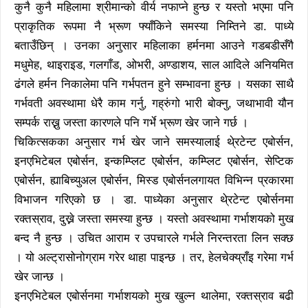
कुनै कुनै महिलामा श्रीमान्को वीर्य नफाप्ने हुन्छ र यस्तो भएमा पनि
प्राकृतिक रूपमा नै भ्रूण फ्याँकिने समस्या निम्तिने डा. पाध्ये
बताउँछिन् । उनका अनुसार महिलाका हर्मनमा आउने गडबडीसँगै
मधुमेह, थाइराइड, गलगाँड, ओभरी, अण्डाशय, साल आदिले अनियमित
ढंगले हर्मन निकालेमा पनि गर्भपतन हुने सम्भावना हुन्छ । यसका साथै
गर्भवती अवस्थामा धेरै काम गर्नु, गह्रुंगो भारी बोक्नु, जथाभावी यौन
सम्पर्क राख्नु जस्ता कारणले पनि गर्भे भ्रूण खेर जाने गर्छ ।
चिकित्सकका अनुसार गर्भ खेर जाने समस्यालाई थे्रटेन्ट एबोर्सन,
इनएभिटेबल एबोर्सन, इन्कम्प्लिट एबोर्सन, कम्प्लिट एबोर्सन, सेप्टिक
एबोर्सन, ह्याबिच्युअल एबोर्सन, मिस्ड एबोर्सनलगायत विभिन्न प्रकारमा
विभाजन गरिएको छ । डा. पाध्येका अनुसार थे्रटेन्ट एबोर्सनमा
रक्तस्राव, दुख्ने जस्ता समस्या हुन्छ । यस्तो अवस्थामा गर्भाशयको मुख
बन्द नै हुन्छ । उचित आराम र उपचारले गर्भले निरन्तरता लिन सक्छ
। यो अल्ट्रासोनोग्राम गरेर थाहा पाइन्छ । तर, हेलचेक्य्राँइ गरेमा गर्भ
खेर जान्छ ।
इनएभिटेबल एबोर्सनमा गर्भाशयको मुख खुल्न थालेमा, रक्तस्राव बढी