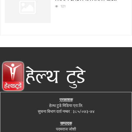
121
प्रकाशक
हेल्थ टुडे मिडिया प्रा.लि.
सुचना बिभाग दर्ता नम्बर : ३८५/०७३-७४
सम्पादक
पदमराज जोशी