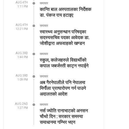
AUG 4TH
समाचार
1:11 PM
कान्ति बाल अस्पतालका निर्देशक
डा. पंकज राय हटाइए
AUG 4TH
समाचार
12:21 PM
स्वास्थ्य अनुसन्धान परिषद्का
सदस्यसचिव पदका आवेदक डा.
जोशीद्वारा अफवाहको खण्डन
AUG 3RD
समाचार
1:44 PM
स्कुल, कलेजहरुले विद्यार्थीको
कपाल जबर्जस्ती काट्न नपाईने
AUG 3RD
समाचार
1:09 PM
अब गैरनेपालीले पनि नेपालमा
मिर्गौला प्रत्यारोपण गर्न पाउने
अदालतको आदेश
AUG 2ND
समाचार
1:27 PM
नर्स ज्योति रानाभाटको अनसन
चौथो दिन : सरकार समस्या
समाधानमा गम्भिर भएन