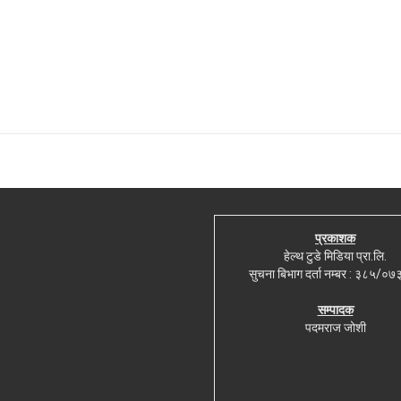
प्रकाशक
हेल्थ टुडे मिडिया प्रा.लि.
सुचना बिभाग दर्ता नम्बर : ३८५/०
सम्पादक
पदमराज जोशी