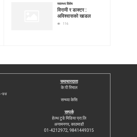
स्वास्थ्य विशेष
विरामी र डाक्टर :
अविश्वासको खाडल
116
समाचारदाता
के.पी रिमाल
७३-७४
सन्ध्या केसि
सम्पर्क
हेल्थ टुडे मिडिया प्रा.लि
अनामनगर, काठमाडौ
01-4212972, 9841449315