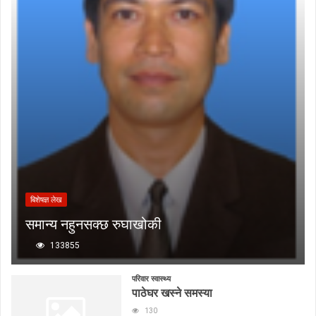
बिशेषज्ञ लेख
समान्य नहुनसक्छ रुघाखोकी
133855
परिवार स्वास्थ्य
पाठेघर खस्ने समस्या
130