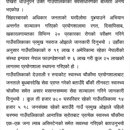
पोखरा धाउनुपर्ने उक्त गाउँपालिकाका सर्वसाधारणको बाध्यता अन्त्य
भएकोछ ।
सिंहदरबारको अधिकार जनताको घरदैलोमा पु¥याउने अभियान
अन्तर्गत सञ्चालन गरिएको प्रयोगशालामा रगत, दिसापिसाब,
खकारलगायतका विभिन्न २० प्रकारका रोगको परीक्षण गरिने
गाउँपालिकाका प्रमुख नवराज ओझाले जानकारी दिनुभयो । उहाँका
अनुसार गाउँपालिकाको रु १९ लाख र अमेरिकामा रहेका नेपालीको
संस्था इन्पावर नेपाल फाउण्डेशनको रु ६ लाख गरी कूल २५ लाखको
लागतमा प्रयोगशाला स्थापना गरिएको हो ।
गाउँपालिकाको देउराली र रुपाकोट स्वास्थ्य चौकीमा प्रयोगशालाबाट
जनताले बुधबारदेखि सेवा प्राप्त गरेको बताउँदै बाँकी तीनवटा स्वास्थ्य
चोकीमा समेत असार मसान्तसम्ममा सेवा सञ्चालन गरिने जानकारी
दिनुभयो । कूल ती हजार ७८० घरपरिवार रहेको गाउँपालिकामा १४
हजार ५ १८ जनसंख्या रहेको बताउँदै गाउँ प्रमुख ओझाले पहिलो
चरणमा गाउँपालिकाको आन्तरिक स्रोतबाट प्रत्येक स्वास्थ्य चौकीमा
एक–एक जना ल्याब असिस्टेनको समेत व्यवस्था गरिएको बताउनुभयो