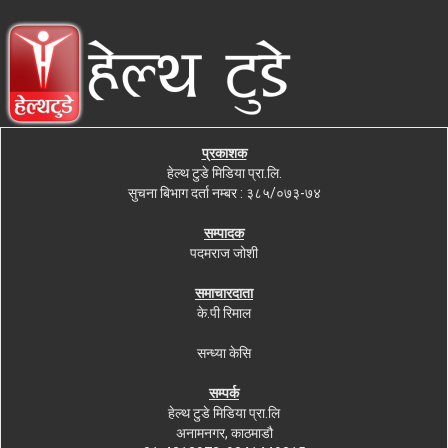
प्रकाशक
हेल्थ टुडे मिडिया प्रा.लि.
सुचना बिभाग दर्ता नम्बर : ३८५/०७३-७४
सम्पादक
पदमराज जोशी
समाचारदाता
के.पी रिमाल
सन्ध्या केसि
सम्पर्क
हेल्थ टुडे मिडिया प्रा.लि
अनामनगर, काठमाडौ