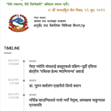
TIMELINE
AUG 9TH
समाचार
10:46 AM
नेत्र ज्योति संघलाई डब्लुएचओ दक्षिण–पूर्वी एसिया
क्षेत्रीय ‘पब्लिक हेल्थ च्याम्पियन्स’ अवार्ड
AUG 9TH
समाचार
7:37 AM
डा. नुतन शर्मासंग प्रहरीले लियो बयान
AUG 6TH
समाचार
12:44 PM
नर्सिङ काउन्सिलले पायो नयाँ नेतृत्व, अध्यक्षमा सकुन्तला
प्रजापति