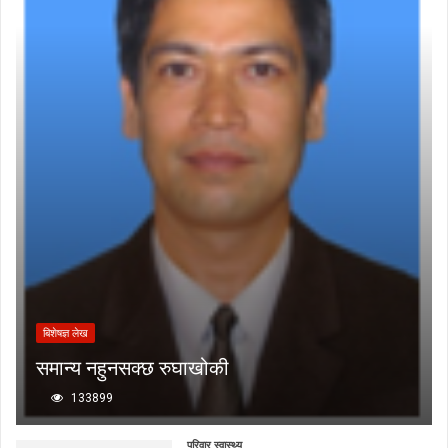
बिशेषज्ञ लेख
समान्य नहुनसक्छ रुघाखोकी
133899
परिवार स्वास्थ्य