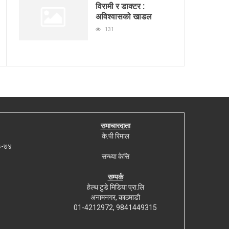
विरामी र डाक्टर :
अविश्वासको खाडल
131
समाचारदाता
के.पी रिमाल
७३-७४
सन्ध्या केसि
सम्पर्क
हेल्थ टुडे मिडिया प्रा.लि
अनामनगर, काठमाडौ
01-4212972, 9841449315