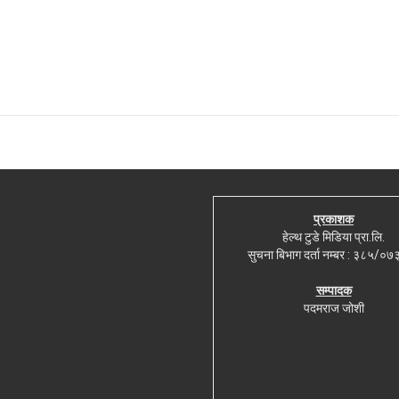
प्रकाशक
हेल्थ टुडे मिडिया प्रा.लि.
सुचना बिभाग दर्ता नम्बर : ३८५/०
सम्पादक
पदमराज जोशी