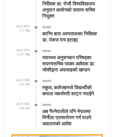
निर्देशक डा. रोजी विश्वविद्यालय
अनुदान आयोगको सदस्य सचिव
नियुक्त
AUG 4TH
समाचार
1:11 PM
कान्ति बाल अस्पतालका निर्देशक
डा. पंकज राय हटाइए
AUG 4TH
समाचार
12:21 PM
स्वास्थ्य अनुसन्धान परिषद्का
सदस्यसचिव पदका आवेदक डा.
जोशीद्वारा अफवाहको खण्डन
AUG 3RD
समाचार
1:44 PM
स्कुल, कलेजहरुले विद्यार्थीको
कपाल जबर्जस्ती काट्न नपाईने
AUG 3RD
समाचार
1:09 PM
अब गैरनेपालीले पनि नेपालमा
मिर्गौला प्रत्यारोपण गर्न पाउने
अदालतको आदेश