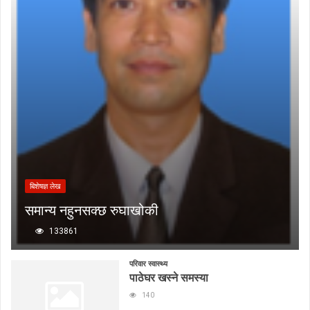
बिशेषज्ञ लेख
समान्य नहुनसक्छ रुघाखोकी
133861
परिवार स्वास्थ्य
पाठेघर खस्ने समस्या
140