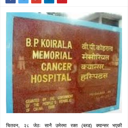
चितवन, २८ जेठः सानै उमेरमा रक्त (ब्लड) क्यान्सर भएकी