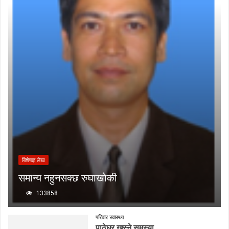
बिशेषज्ञ लेख
समान्य नहुनसक्छ रुघाखोकी
133858
परिवार स्वास्थ्य
पाठेघर खस्ने समस्या