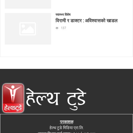
स्वास्थ्य विशेष
विरामी र डाक्टर : अविश्वासको खाडल
137
प्रकाशक
हेल्थ टुडे मिडिया प्रा.लि.