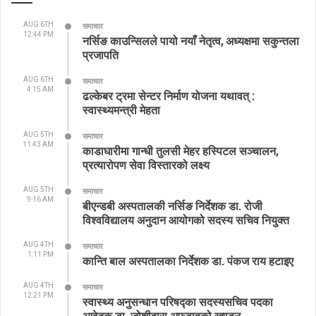
AUG 6TH
समाचार
12:44 PM
नर्सिङ काउन्सिलले पायो नयाँ नेतृत्व, अध्यक्षमा सकुन्तला
प्रजापति
AUG 6TH
समाचार
4:15 AM
ढल्केबर ट्रमा सेन्टर निर्माण योजना यथावत् :
स्वास्थ्यमन्त्री मेहता
AUG 5TH
समाचार
11:43 AM
काडाघारीमा गान्धी तुलसी मेहर हस्पिटल सञ्चालन,
प्रत्यारोपण सेवा विस्तारको लक्ष्य
AUG 5TH
समाचार
9:16 AM
बीएन्डबी अस्पतालकी नर्सिङ निर्देशक डा. रोजी
विश्वविद्यालय अनुदान आयोगको सदस्य सचिव नियुक्त
AUG 4TH
समाचार
1:11 PM
कान्ति बाल अस्पतालका निर्देशक डा. पंकज राय हटाइए
AUG 4TH
समाचार
12:21 PM
स्वास्थ्य अनुसन्धान परिषद्का सदस्यसचिव पदका
आवेदक डा. जोशीद्वारा अफवाहको खण्डन